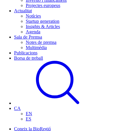
Inversió i finançament
Projectes europeus
Actualitat
Notícies
Startup generation
Insights & Articles
Agenda
Sala de Premsa
Notes de premsa
Multimèdia
Publicacions
Borsa de treball
CA
EN
ES
Coneix la BioRegió