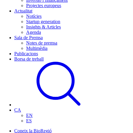
Inversió i finançament
Projectes europeus
Actualitat
Notícies
Startup generation
Insights & Articles
Agenda
Sala de Premsa
Notes de premsa
Multimèdia
Publicacions
Borsa de treball
CA
EN
ES
Coneix la BioRegió