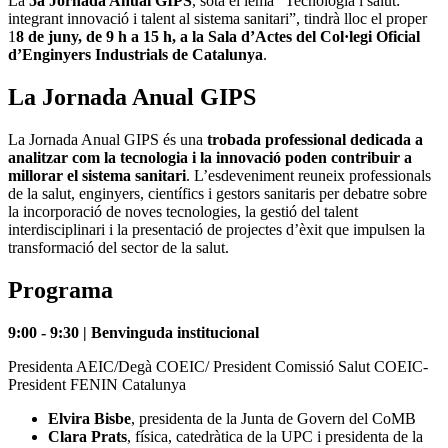
La
5a Jornada Anual GIPS
, sota el lema “Tecnologia i salut:
integrant innovació i talent al sistema sanitari”, tindrà lloc el proper
1
8 de juny, de 9 h a 15 h, a la Sala d’Actes del Col·legi Oficial
d’Enginyers Industrials de Catalunya
.
La Jornada Anual GIPS
La Jornada Anual GIPS és una
trobada professional dedicada a
analitzar com la tecnologia i la innovació poden contribuir a
millorar el sistema sanitari
. L’esdeveniment reuneix professionals
de la salut, enginyers, científics i gestors sanitaris per debatre sobre
la incorporació de noves tecnologies, la gestió del talent
interdisciplinari i la presentació de projectes d’èxit que impulsen la
transformació del sector de la salut.
Programa
9:00 - 9:30 | Benvinguda institucional
Presidenta AEIC/Degà COEIC/ President Comissió Salut COEIC-
President FENIN Catalunya
Elvira Bisbe
, presidenta de la Junta de Govern del CoMB
Clara Prats
, física, catedràtica de la UPC i presidenta de la