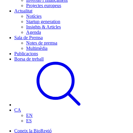
Inversió i finançament
Projectes europeus
Actualitat
Notícies
Startup generation
Insights & Articles
Agenda
Sala de Premsa
Notes de premsa
Multimèdia
Publicacions
Borsa de treball
CA
EN
ES
Coneix la BioRegió