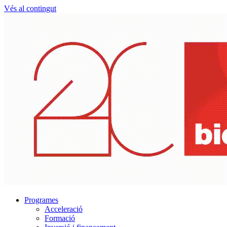
Vés al contingut
Programes
Acceleració
Formació