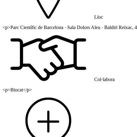
Lloc
<p>Parc Científic de Barcelona · Sala Dolors Aleu · Baldiri Reixac, 
Col·labora
<p>Biocat</p>