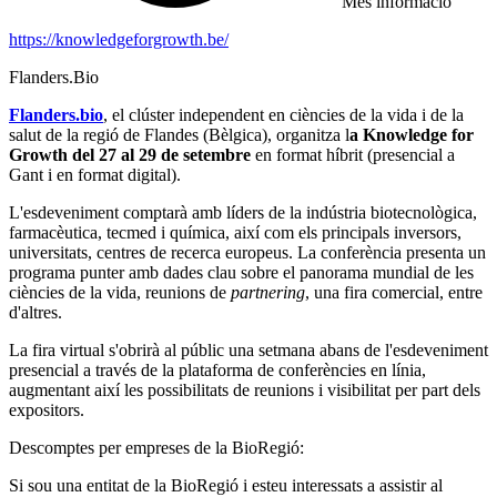
Més informació
https://knowledgeforgrowth.be/
Flanders.Bio
Flanders.bio
, el clúster independent en ciències de la vida i de la
salut de la regió de Flandes (Bèlgica), organitza l
a Knowledge for
Growth del 27 al 29 de setembre
en format híbrit (presencial a
Gant i en format digital).
L'esdeveniment comptarà amb líders de la indústria biotecnològica,
farmacèutica, tecmed i química, així com els principals inversors,
universitats, centres de recerca europeus. La conferència presenta un
programa punter amb dades clau sobre el panorama mundial de les
ciències de la vida, reunions de
partnering
, una fira comercial, entre
d'altres.
La fira virtual s'obrirà al públic una setmana abans de l'esdeveniment
presencial a través de la plataforma de conferències en línia,
augmentant així les possibilitats de reunions i visibilitat per part dels
expositors.
Descomptes per empreses de la BioRegió:
Si sou una entitat de la BioRegió i esteu interessats a assistir al