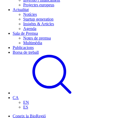
Inversió i finançament
Projectes europeus
Actualitat
Notícies
Startup generation
Insights & Articles
Agenda
Sala de Premsa
Notes de premsa
Multimèdia
Publicacions
Borsa de treball
CA
EN
ES
Coneix la BioRegió