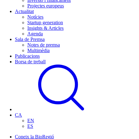
Inversió i finançament
Projectes europeus
Actualitat
Notícies
Startup generation
Insights & Articles
Agenda
Sala de Premsa
Notes de premsa
Multimèdia
Publicacions
Borsa de treball
CA
EN
ES
Coneix la BioRegió