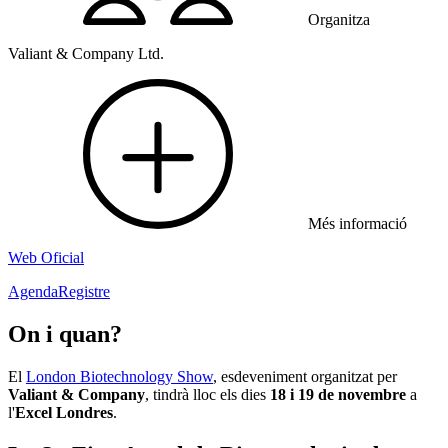
Organitza
Valiant & Company Ltd.
Més informació
Web Oficial
Agenda
Registre
On i quan?
El
London Biotechnology Show
, esdeveniment organitzat per
Valiant & Company
, tindrà lloc els dies
18 i 19 de novembre
a
l'
Excel Londres
.