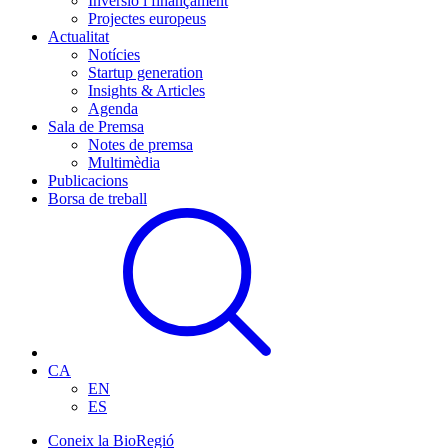
Inversió i finançament
Projectes europeus
Actualitat
Notícies
Startup generation
Insights & Articles
Agenda
Sala de Premsa
Notes de premsa
Multimèdia
Publicacions
Borsa de treball
CA
EN
ES
Coneix la BioRegió