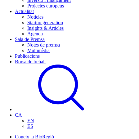
Inversió i finançament
Projectes europeus
Actualitat
Notícies
Startup generation
Insights & Articles
Agenda
Sala de Premsa
Notes de premsa
Multimèdia
Publicacions
Borsa de treball
CA
EN
ES
Coneix la BioRegió