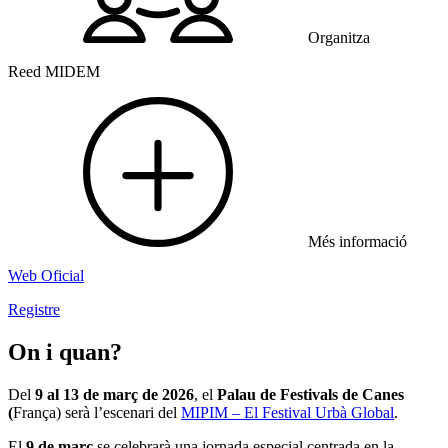
Organitza
Reed MIDEM
Més informació
Web Oficial
Registre
On i quan?
Del
9 al 13 de març de 2026
, el
Palau de Festivals de Canes
(
França) serà l’escenari del
MIPIM – El Festival Urbà Global
.
El
9 de març
se celebrarà una jornada especial centrada en la