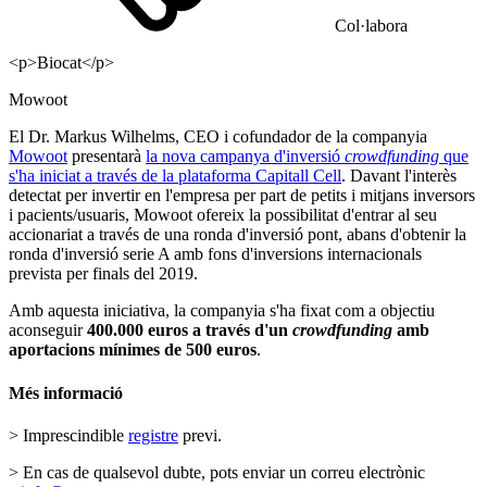
Col·labora
<p>Biocat</p>
Mowoot
El Dr. Markus Wilhelms, CEO i cofundador de la companyia
Mowoot
presentarà
la nova campanya d'inversió
crowdfunding
que
s'ha iniciat a través de la plataforma Capitall Cell
. Davant l'interès
detectat per invertir en l'empresa per part de petits i mitjans inversors
i pacients/usuaris, Mowoot ofereix la possibilitat d'entrar al seu
accionariat a través de una ronda d'inversió pont, abans d'obtenir la
ronda d'inversió serie A amb fons d'inversions internacionals
prevista per finals del 2019.
Amb aquesta iniciativa, la companyia s'ha fixat com a objectiu
aconseguir
400.000 euros a través d'un
crowdfunding
amb
aportacions mínimes de 500 euros
.
Més informació
> Imprescindible
registre
previ.
> En cas de qualsevol dubte, pots enviar un correu electrònic