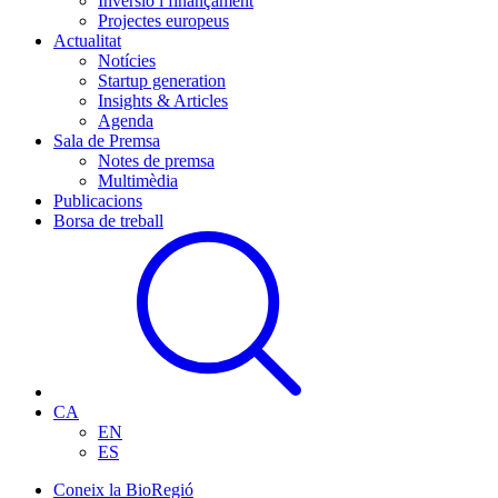
Inversió i finançament
Projectes europeus
Actualitat
Notícies
Startup generation
Insights & Articles
Agenda
Sala de Premsa
Notes de premsa
Multimèdia
Publicacions
Borsa de treball
CA
EN
ES
Coneix la BioRegió