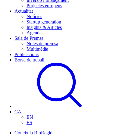
Inversió i finançament
Projectes europeus
Actualitat
Notícies
Startup generation
Insights & Articles
Agenda
Sala de Premsa
Notes de premsa
Multimèdia
Publicacions
Borsa de treball
CA
EN
ES
Coneix la BioRegió