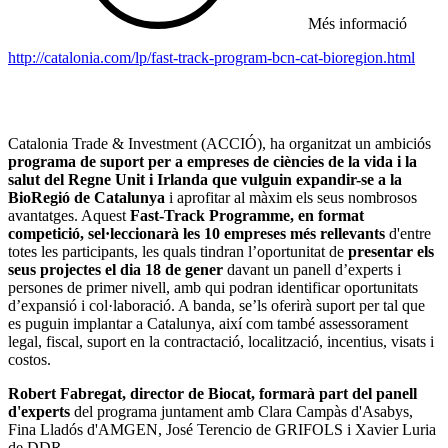
Més informació
http://catalonia.com/lp/fast-track-program-bcn-cat-bioregion.html
Catalonia Trade & Investment (ACCIÓ), ha organitzat un ambiciós
programa de suport per a empreses de ciències de la vida i la
salut del Regne Unit i Irlanda que vulguin expandir-se a la
BioRegió de Catalunya
i aprofitar al màxim els seus nombrosos
avantatges. Aquest
Fast-Track Programme, en format
competició, sel·leccionarà les
10 empreses més rellevants
d'entre
totes les participants, les quals tindran l’oportunitat de
presentar els
seus projectes el dia 18 de gener
davant un panell d’experts i
persones de primer nivell, amb qui podran identificar oportunitats
d’expansió i col·laboració. A banda, se’ls oferirà suport per tal que
es puguin implantar a Catalunya, així com també assessorament
legal, fiscal, suport en la contractació, localització, incentius, visats i
costos.
Robert Fabregat, director de Biocat, formarà part del panell
d'experts
del programa juntament amb Clara Campàs d'Asabys,
Fina Lladós d'AMGEN, José Terencio de GRIFOLS i Xavier Luria
de DDR.