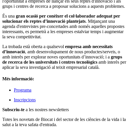
l'oportunitat a empreses de llançar els seus reptes d'innovació i als
grups i centres de recerca a proposar solucions a aquests problemes.
És una
gran ocasió per conèixer el col·laborador adequat per
solucionar els reptes d’innovació plantejats
. Mitjançant una
agenda d'entrevistes pre-concertades amb només aquelles propostes
interessants, es permetrà a les empreses estalviar temps i augmentar
la seva competitivitat.
La trobada està oberta a qualsevol
empresa amb necessitats
d’innovació
, amb desenvolupament de nous productes/serveis, o
amb interès per explorar noves oportunitats d’innovació; i a
grups
de recerca de les universitats i centres tecnològics
amb interès per
aplicar la seva investigació al teixit empresarial català.
Més informació:
Programa
Inscripcions
Subscriu-te
a les nostres newsletters
Totes les novetats de Biocat i del sector de les ciències de la vida i la
salut a la teva safata d'entrada.