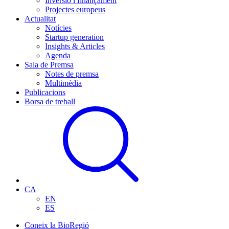
Inversió i finançament
Projectes europeus
Actualitat
Notícies
Startup generation
Insights & Articles
Agenda
Sala de Premsa
Notes de premsa
Multimèdia
Publicacions
Borsa de treball
CA
EN
ES
Coneix la BioRegió