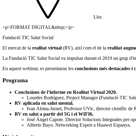
Lloc
<p>FORMAT DIGITAL&nbsp;</p>
Fundació TIC Salut Social
El mercat de la
realitat virtual
(RV), així com el de la
realitat augm
La Fundació TIC Salut Social va impulsar durant el 2019 un grup d'inte
En aquest webinar, es presentaran les
conclusions més destacades i
Programa
Conclusions de l’informe en Realitat Virtual 2020.
Lourdes Rodríguez, Project Manager (Fundació TIC Salut
RV aplicada en salut mental.
Ivan Alsina-Jurnet, Professor UVic, director científic de 
RV en salut a partir del 5G i el WIFI6.
José Ángel Capote. Director Solucions Integrades per o
Alberto Bayo. Networking Expert a Huawei Espanya.