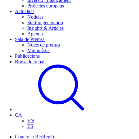
Inversió i finançament
Projectes europeus
Actualitat
Notícies
Startup generation
Insights & Articles
Agenda
Sala de Premsa
Notes de premsa
Multimèdia
Publicacions
Borsa de treball
CA
EN
ES
Coneix la BioRegió