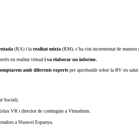
entada
(RA) i la
realitat mixta
(RM), s’ha vist incrementat de manera si
rès en realitat virtual
i va elaborar un informe.
 comptarem amb diferents experts
per aprofundir sobre la RV en salut 
 Social).
Relax VR i director de continguts a Virtualium.
peradors a Huawei Espanya.