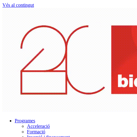
Vés al contingut
Programes
Acceleració
Formació