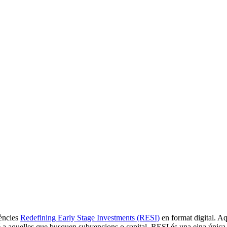
rències
Redefining Early Stage Investments (RESI)
en format digital. Aq
bé a aquelles que busquen subvencions o capital. RESI és una eina única i