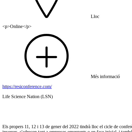
Lloc
<p>Online</p>
Més informació
https://resiconference.com/
Life Science Nation (LSN)
Els propers 11, 12 i 13 de gener del 2022 tindrà lloc el cicle de confe
inverors, s'adrecen tant a empreses emergents o en fase inicial, i tam