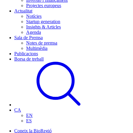
Inversió i finançament
Projectes europeus
Actualitat
Notícies
Startup generation
Insights & Articles
Agenda
Sala de Premsa
Notes de premsa
Multimèdia
Publicacions
Borsa de treball
CA
EN
ES
Coneix la BioRegió