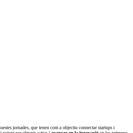
uestes jornades, que tenen com a objectiu connectar startups i
 potent per obtenir actius i
avançar en la innovació
en les primeres