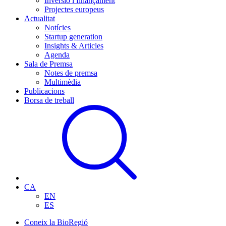
Inversió i finançament
Projectes europeus
Actualitat
Notícies
Startup generation
Insights & Articles
Agenda
Sala de Premsa
Notes de premsa
Multimèdia
Publicacions
Borsa de treball
CA
EN
ES
Coneix la BioRegió