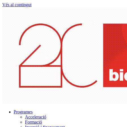
Vés al contingut
Programes
Acceleració
Formació