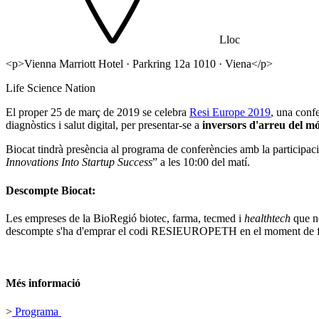
Lloc
<p>Vienna Marriott Hotel · Parkring 12a 1010 · Viena</p>
Life Science Nation
El proper 25 de març de 2019 se celebra
Resi Europe 2019
, una confe
diagnòstics i salut digital, per presentar-se a
inversors d'arreu del mó
Biocat tindrà presència al programa de conferències amb la participac
Innovations Into Startup Success
” a les 10:00 del matí.
Descompte Biocat:
Les empreses de la BioRegió biotec, farma, tecmed i
healthtech
que n
descompte s'ha d'emprar el codi RESIEUROPETH en el moment de fer
Més informació
>
Programa