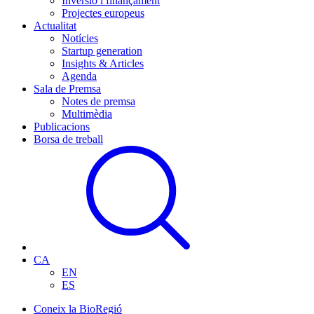
Inversió i finançament
Projectes europeus
Actualitat
Notícies
Startup generation
Insights & Articles
Agenda
Sala de Premsa
Notes de premsa
Multimèdia
Publicacions
Borsa de treball
CA
EN
ES
Coneix la BioRegió