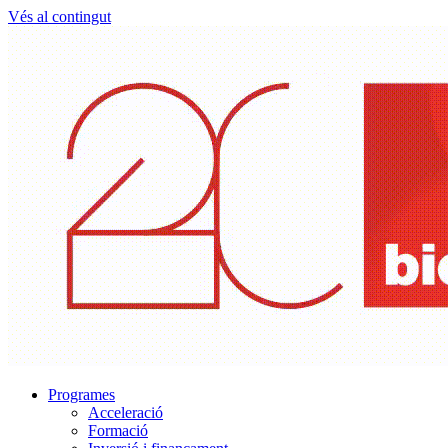
Vés al contingut
Programes
Acceleració
Formació