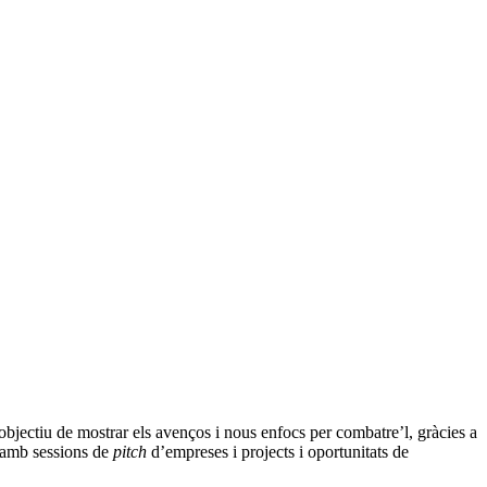
 objectiu de mostrar els avenços i nous enfocs per combatre’l, gràcies a
 amb sessions de
pitch
d’empreses i projects i oportunitats de