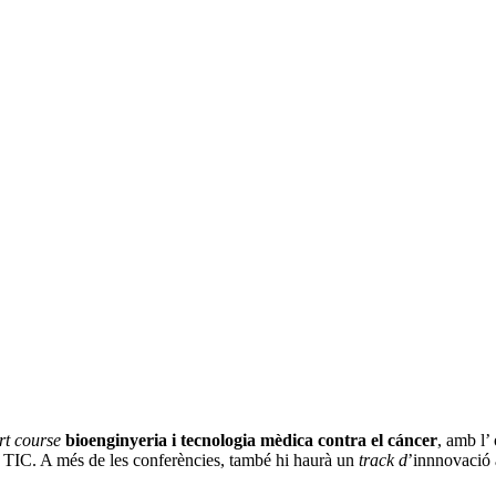
rt course
bioenginyeria i tecnologia mèdica contra el cáncer
, amb l’
es TIC. A més de les conferències, també hi haurà un
track d
’innnovació