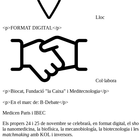
Lloc
<p>FORMAT DIGITAL</p>
Col·labora
<p>Biocat, Fundació "la Caixa" i Meditecnologia</p>
<p>En el marc de: B·Debate</p>
Medicen Paris i IBEC
Els propers 24 i 25 de novembre se celebrarà, en format digital, el
sho
la nanomedicina, la biofísica, la mecanobiología, la biotecnologia i l
matchmaking
amb KOL i inversors.