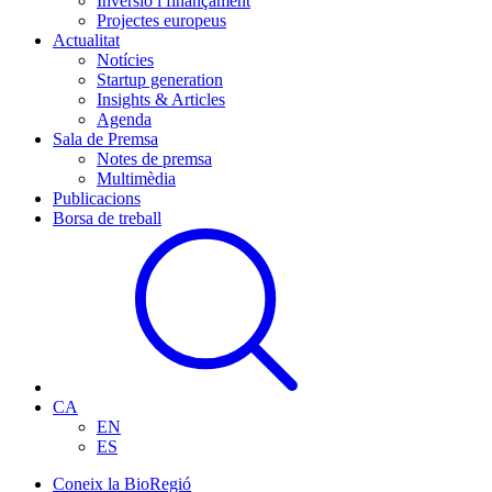
Inversió i finançament
Projectes europeus
Actualitat
Notícies
Startup generation
Insights & Articles
Agenda
Sala de Premsa
Notes de premsa
Multimèdia
Publicacions
Borsa de treball
CA
EN
ES
Coneix la BioRegió