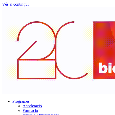
Vés al contingut
Programes
Acceleració
Formació