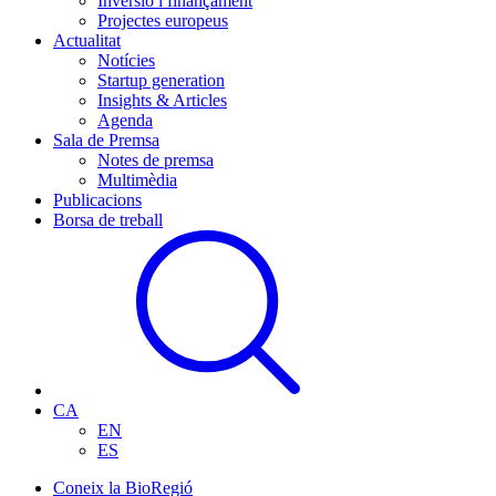
Inversió i finançament
Projectes europeus
Actualitat
Notícies
Startup generation
Insights & Articles
Agenda
Sala de Premsa
Notes de premsa
Multimèdia
Publicacions
Borsa de treball
CA
EN
ES
Coneix la BioRegió