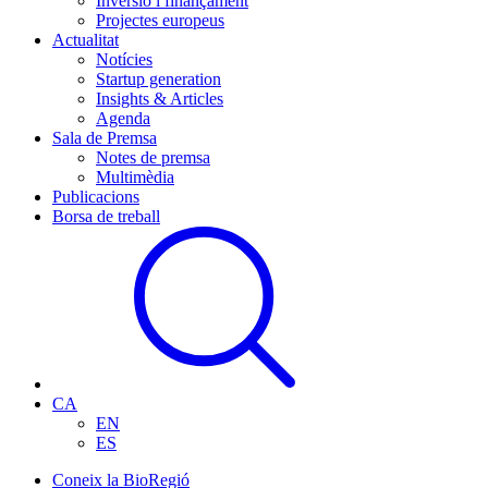
Inversió i finançament
Projectes europeus
Actualitat
Notícies
Startup generation
Insights & Articles
Agenda
Sala de Premsa
Notes de premsa
Multimèdia
Publicacions
Borsa de treball
CA
EN
ES
Coneix la BioRegió