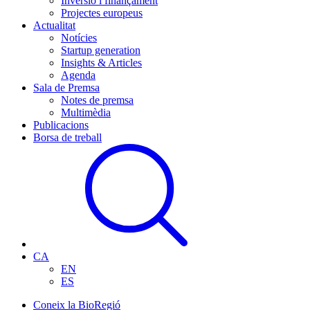
Inversió i finançament
Projectes europeus
Actualitat
Notícies
Startup generation
Insights & Articles
Agenda
Sala de Premsa
Notes de premsa
Multimèdia
Publicacions
Borsa de treball
CA
EN
ES
Coneix la BioRegió