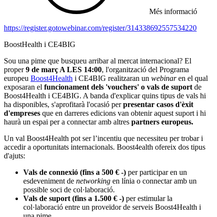
Més informació
https://register.gotowebinar.com/register/314338692557534220
BoostHealth i CE4BIG
Sou una pime que busqueu arribar al mercat internacional? El
proper
9 de març A LES 14:00
, l'organització del Programa
europeu
Boost4Health
i CE4BIG realitzaran un
webinar
en el qual
exposaran el
funcionament dels 'vouchers' o vals de suport
de
Boost4Health i CE4BIG. A banda d'explicar quins tipus de vals hi
ha disponibles, s'aprofitarà l'ocasió per
presentar casos d'èxit
d'empreses
que en darreres edicions van obtenir aquest suport i hi
haurà un espai per a connectar amb altres
partners europeus.
Un val Boost4Health pot ser l’incentiu que necessiteu per trobar i
accedir a oportunitats internacionals. Boost4ealth ofereix dos tipus
d'ajuts:
Vals de connexió (fins a 500 € -)
per participar en un
esdeveniment de
networking
en línia o connectar amb un
possible soci de col·laboració.
Vals de suport (fins a 1.500 € -)
per estimular la
col·laboració entre un proveïdor de serveis Boost4Health i
una pime