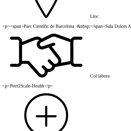
Lloc
<p><span>Parc Científic de Barcelona ·&nbsp;</span>Sala Dolors Aleu
Col·labora
<p>Peer2Scale-Health</p>