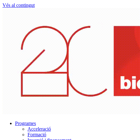
Vés al contingut
Programes
Acceleració
Formació