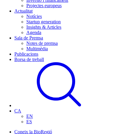
Inversió i finançament
Projectes europeus
Actualitat
Notícies
Startup generation
Insights & Articles
Agenda
Sala de Premsa
Notes de premsa
Multimèdia
Publicacions
Borsa de treball
CA
EN
ES
Coneix la BioRegió