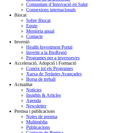
Comunitats d’Innovació en Salut
Connexions internacionals
Biocat
Sobre Biocat
Equip
Memòria anual
Contacte
Inversió
Health Investment Portal
Invertir a la BioRegió
Programes per a inversors/es
Acceleració, Adopció i Formació
Coneix tot els Programes
Xarxa de Teràpies Avançades
Borsa de treball
Actualitat
Notícies
Insights & Articles
Agenda
Newsletter
Premsa i publicacions
Notes de premsa
Multimèdia
Publicacions
Contacte de Premsa