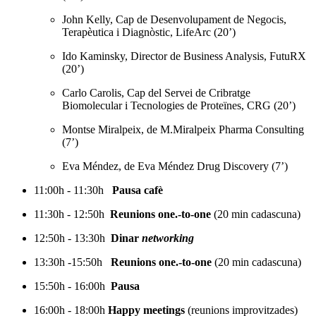
John Kelly, Cap de Desenvolupament de Negocis,
Terapèutica i Diagnòstic, LifeArc (20’)
Ido Kaminsky, Director de Business Analysis, FutuRX
(20’)
Carlo Carolis, Cap del Servei de Cribratge
Biomolecular i Tecnologies de Proteïnes, CRG (20’)
Montse Miralpeix, de M.Miralpeix Pharma Consulting
(7’)
Eva Méndez, de Eva Méndez Drug Discovery (7’)
11:00h - 11:30h
Pausa cafè
11:30h - 12:50h
Reunions one.-to-one
(20 min cadascuna)
12:50h - 13:30h
Dinar
networking
13:30h -15:50h
Reunions one.-to-one
(20 min cadascuna)
15:50h
- 16:00h
Pausa
16:00h
- 18:00h
Happy meetings
(reunions improvitzades)