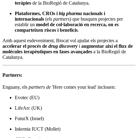
teràpies
de la BioRegió de Catalunya.
Plataformes, CROs i
big pharma
nacionals i
internacionals
(els
partners
) que busquen projectes per
establir un
model de col·laboració en recerca, on es
comparteixen riscos i beneficis
.
Amb aquest esdeveniment, Biocat vol ajudar els projectes a
accelerar el procés de
drug discovery
i
augmentar així
el flux de
molècules terapèutiques en fases avançades
a la BioRegió de
Catalunya.
Partners:
Enguany, els
partners de
'Here comes your lead' inclouen:
Evotec (EU)
LifeArc (UK)
FuturX (Israel)
Inkemia IUCT (Mollet)