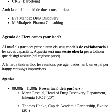
CRG (Barcelona)
Amb la col·laboració de dues consultories:
Eva Mendez Drug Discovery
M.Miralpeix Pharma Consulting
Agenda de 'Here comes your lead':
Al matí els
partners
presentaran els seus
models de col·laboració
i
les seves capacitats. Aquesta serà una
sessió oberta
per a tothom
que desitgi assistir (cal registre previ).
A la tarda tindran lloc les reunions pre-agendades, amb un espai per
happy meetings
improvisats.
Agenda:
09:00h - 11:00h
Presentació dels
partners
​:
​Marta Pascual,
Head of Drug Discovery Department,
Inkemia-IUCT (20’)
Thomas Hanke, Cap de Academic Partnership, Evotec
(20’)