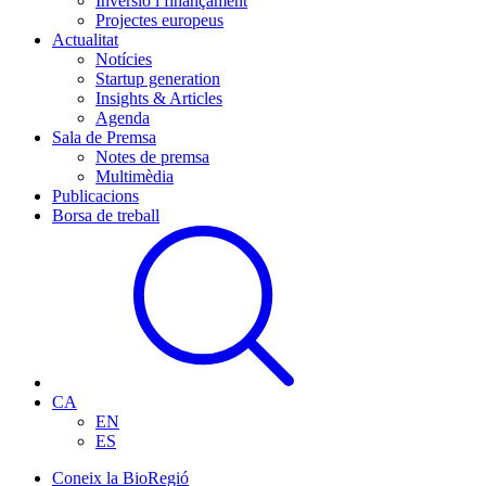
Inversió i finançament
Projectes europeus
Actualitat
Notícies
Startup generation
Insights & Articles
Agenda
Sala de Premsa
Notes de premsa
Multimèdia
Publicacions
Borsa de treball
CA
EN
ES
Coneix la BioRegió