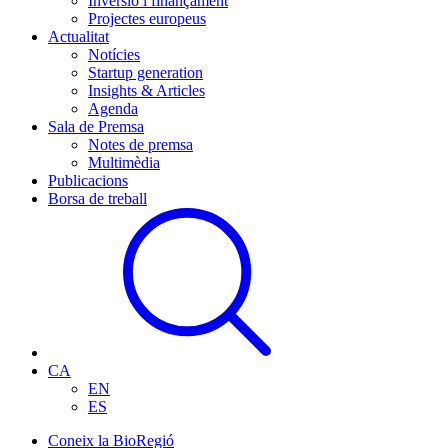
Inversió i finançament
Projectes europeus
Actualitat
Notícies
Startup generation
Insights & Articles
Agenda
Sala de Premsa
Notes de premsa
Multimèdia
Publicacions
Borsa de treball
CA
EN
ES
Coneix la BioRegió