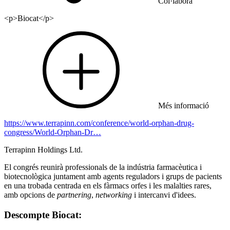
Col·labora
<p>Biocat</p>
Més informació
https://www.terrapinn.com/conference/world-orphan-drug-
congress/World-Orphan-Dr…
Terrapinn Holdings Ltd.
El congrés reunirà professionals de la indústria farmacèutica i
biotecnològica juntament amb agents reguladors i grups de pacients
en una trobada centrada en els fàrmacs orfes i les malalties rares,
amb opcions de
partnering
,
networking
i intercanvi d'idees.
Descompte Biocat: