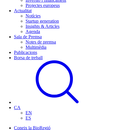
Inversió i finançament
Projectes europeus
Actualitat
Notícies
Startup generation
Insights & Articles
Agenda
Sala de Premsa
Notes de premsa
Multimèdia
Publicacions
Borsa de treball
CA
EN
ES
Coneix la BioRegió