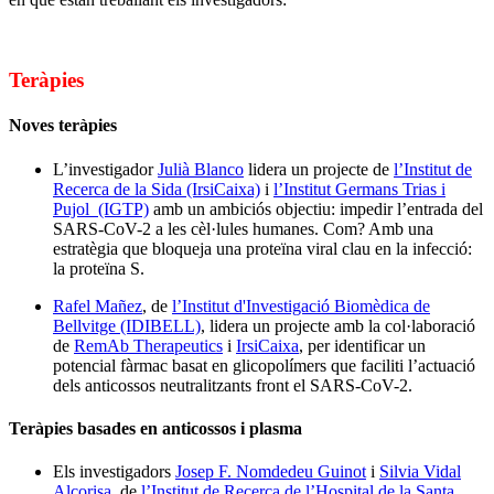
Teràpies
Noves teràpies
L’investigador
Julià Blanco
lidera un projecte de
l’Institut de
Recerca de la Sida (IrsiCaixa)
i
l’Institut Germans Trias i
Pujol (IGTP)
amb un ambiciós objectiu: impedir l’entrada del
SARS-CoV-2 a les cèl·lules humanes. Com? Amb una
estratègia que bloqueja una proteïna viral clau en la infecció:
la proteïna S.
Rafel Mañez
, de
l’Institut d'Investigació Biomèdica de
Bellvitge (IDIBELL)
, lidera un projecte amb la col·laboració
de
RemAb Therapeutics
i
IrsiCaixa
, per identificar un
potencial fàrmac basat en glicopolímers que faciliti l’actuació
dels anticossos neutralitzants front el SARS-CoV-2.
Teràpies basades en anticossos i plasma
Els investigadors
Josep F. Nomdedeu Guinot
i
Silvia Vidal
Alcorisa
, de
l’Institut de Recerca de l’Hospital de la Santa