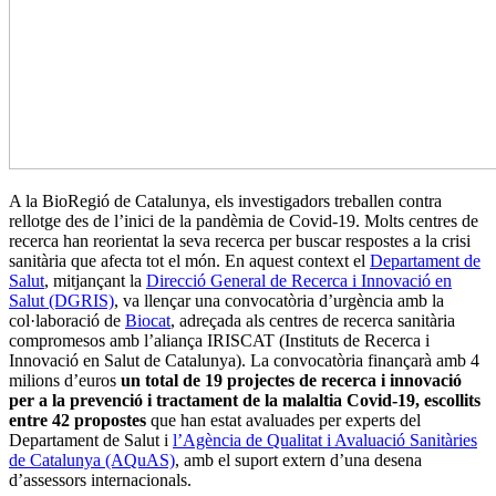
A la BioRegió de Catalunya, els investigadors treballen contra
rellotge des de l’inici de la pandèmia de Covid-19. Molts centres de
recerca han reorientat la seva recerca per buscar respostes a la crisi
sanitària que afecta tot el món. En aquest context el
Departament de
Salut
, mitjançant la
Direcció General de Recerca i Innovació en
Salut (DGRIS)
, va llençar una convocatòria d’urgència amb la
col·laboració de
Biocat
, adreçada als centres de recerca sanitària
compromesos amb l’aliança IRISCAT (Instituts de Recerca i
Innovació en Salut de Catalunya). La convocatòria finançarà amb 4
milions d’euros
un total de 19 projectes de recerca i innovació
per a la prevenció i tractament de la malaltia Covid-19, escollits
entre 42 propostes
que han estat avaluades per experts del
Departament de Salut i
l’Agència de Qualitat i Avaluació Sanitàries
de Catalunya (AQuAS)
, amb el suport extern d’una desena
d’assessors internacionals.