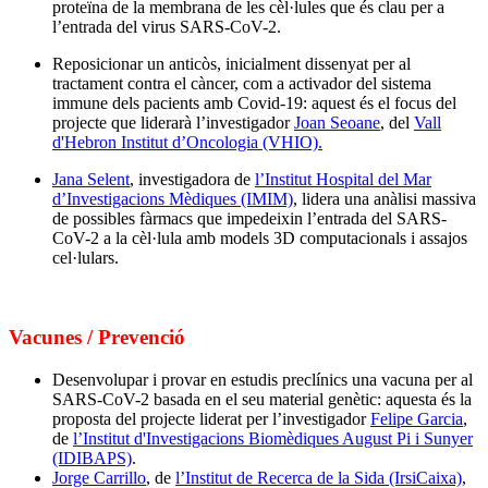
proteïna de la membrana de les cèl·lules que és clau per a
l’entrada del virus SARS-CoV-2.
Reposicionar un anticòs, inicialment dissenyat per al
tractament contra el càncer, com a activador del sistema
immune dels pacients amb Covid-19: aquest és el focus del
projecte que liderarà l’investigador
Joan Seoane
, del
Vall
d'Hebron Institut d’Oncologia (VHIO).
Jana Selent
, investigadora de
l’Institut Hospital del Mar
d’Investigacions Mèdiques (IMIM)
, lidera una anàlisi massiva
de possibles fàrmacs que impedeixin l’entrada del SARS-
CoV-2 a la cèl·lula amb models 3D computacionals i assajos
cel·lulars.
Vacunes / Prevenció
Desenvolupar i provar en estudis preclínics una vacuna per al
SARS-CoV-2 basada en el seu material genètic: aquesta és la
proposta del projecte liderat per l’investigador
Felipe Garcia
,
de
l’Institut d'Investigacions Biomèdiques August Pi i Sunyer
(IDIBAPS)
.
Jorge Carrillo
, de
l’Institut de Recerca de la Sida (IrsiCaixa)
,