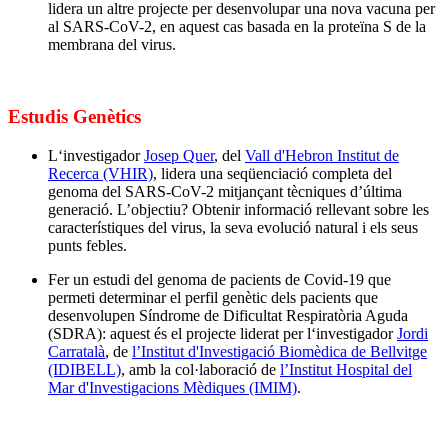
lidera un altre projecte per desenvolupar una nova vacuna per
al SARS-CoV-2, en aquest cas basada en la proteïna S de la
membrana del virus.
Estudis Genètics
L‘investigador
Josep Quer
, del
Vall d'Hebron Institut de
Recerca (VHIR)
, lidera una seqüenciació completa del
genoma del SARS-CoV-2 mitjançant tècniques d’última
generació. L’objectiu? Obtenir informació rellevant sobre les
característiques del virus, la seva evolució natural i els seus
punts febles.
Fer un estudi del genoma de pacients de Covid-19 que
permeti determinar el perfil genètic dels pacients que
desenvolupen Síndrome de Dificultat Respiratòria Aguda
(SDRA): aquest és el projecte liderat per l‘investigador
Jordi
Carratalà
, de
l’Institut d'Investigació Biomèdica de Bellvitge
(IDIBELL)
, amb la col·laboració de
l’Institut Hospital del
Mar d'Investigacions Mèdiques (IMIM)
.