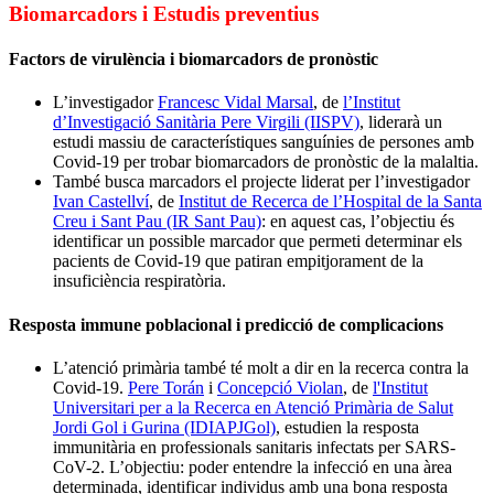
Biomarcadors i Estudis preventius
Factors de virulència i biomarcadors de pronòstic
L’investigador
Francesc Vidal Marsal
, de
l’Institut
d’Investigació Sanitària Pere Virgili (IISPV)
, liderarà un
estudi massiu de característiques sanguínies de persones amb
Covid-19 per trobar biomarcadors de pronòstic de la malaltia.
També busca marcadors el projecte liderat per l’investigador
Ivan Castellví
, de
Institut de Recerca de l’Hospital de la Santa
Creu i Sant Pau (IR Sant Pau)
: en aquest cas, l’objectiu és
identificar un possible marcador que permeti determinar els
pacients de Covid-19 que patiran empitjorament de la
insuficiència respiratòria.
Resposta immune poblacional i predicció de complicacions
L’atenció primària també té molt a dir en la recerca contra la
Covid-19.
Pere Torán
i
Concepció Violan
, de
l'Institut
Universitari per a la Recerca en Atenció Primària de Salut
Jordi Gol i Gurina (IDIAPJGol)
, estudien la resposta
immunitària en professionals sanitaris infectats per SARS-
CoV-2. L’objectiu: poder entendre la infecció en una àrea
determinada, identificar individus amb una bona resposta