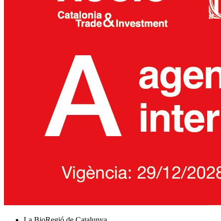
La BioRegió de Catalunya