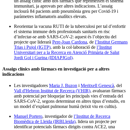
un assaig clínic amb dos fàrmacs que reprimeixen el sistema
immunitari, ja aprovats per altres indicacions. L’assaig
inclourà 84 pacients amb pneumònia greu per Covid-19 i
paràmetres inflamatoris analítics elevats.
Reorientar la vacuna RUTI de la tuberculosi per tal d’enfortir
el sistema immune dels professionals sanitaris en risc
d’infectar-se amb SARS-CoV-2: aquest és l’objectiu del
projecte que liderarà
Pere-Joan Cardona
, de
l’Institut Germans
Trias i Pujol (IGTP)
, amb la col·laboració de
l’Institut
Universitari per a la Recerca en Atenció Primària de Salut
Jordi Gol i Gurina (IDIAPJGol)
.
Assaigs clínics amb fàrmacs en investigació per a altres
indicacions
Les investigadores
Maria J. Buzon
i
Meritxell Genescà
, del
Vall d'Hebron Institut de Recerca (VHIR)
, avaluaran fàrmacs
amb potencial per bloquejar les principals vies d’entrada del
SARS-CoV-2, segons determinat en altres tipus d’estudis, en
un model d’explant pulmonar humà (teixit viu en cultiu).
Manuel Portero
, investigador de
l’Institut de Recerca
Biomèdica de Lleida (IRBLleida)
, lidera un projecte per
identificar potencials fàrmacs dirigits contra ACE2, una