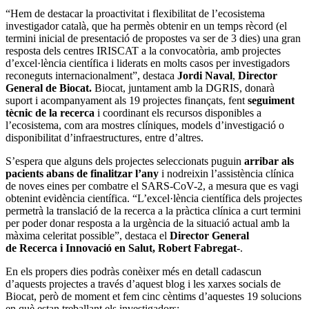
“Hem de destacar la proactivitat i flexibilitat de l’ecosistema
investigador català, que ha permès obtenir en un temps rècord (el
termini inicial de presentació de propostes va ser de 3 dies) una gran
resposta dels centres IRISCAT a la convocatòria, amb projectes
d’excel·lència científica i liderats en molts casos per investigadors
reconeguts internacionalment”, destaca
Jordi Naval
,
Director
General de Biocat.
Biocat, juntament amb la DGRIS, donarà
suport i acompanyament als 19 projectes finançats, fent
seguiment
tècnic de la recerca
i coordinant els recursos disponibles a
l’ecosistema, com ara mostres clíniques, models d’investigació o
disponibilitat d’infraestructures, entre d’altres.
S’espera que alguns dels projectes seleccionats puguin
arribar als
pacients abans de finalitzar l’any
i nodreixin l’assistència clínica
de noves eines per combatre el SARS-CoV-2, a mesura que es vagi
obtenint evidència científica. “L’excel·lència científica dels projectes
permetrà la translació de la recerca a la pràctica clínica a curt termini
per poder donar resposta a la urgència de la situació actual amb la
màxima celeritat possible”, destaca el
Director General
de Recerca i Innovació en Salut, Robert Fabregat
-.
En els propers dies podràs conèixer més en detall cadascun
d’aquests projectes a través d’aquest blog i les xarxes socials de
Biocat, però de moment et fem cinc cèntims d’aquestes 19 solucions
en què estan treballant els investigadors: