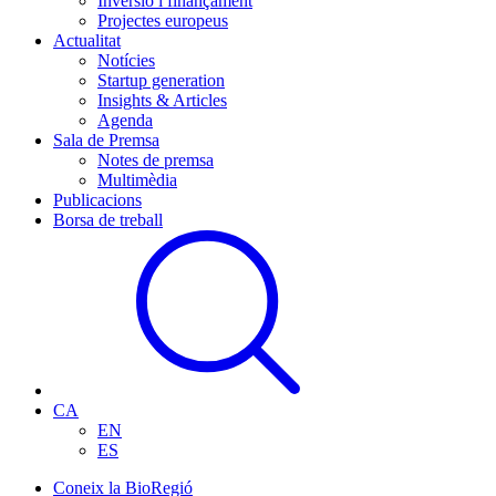
Inversió i finançament
Projectes europeus
Actualitat
Notícies
Startup generation
Insights & Articles
Agenda
Sala de Premsa
Notes de premsa
Multimèdia
Publicacions
Borsa de treball
CA
EN
ES
Coneix la BioRegió