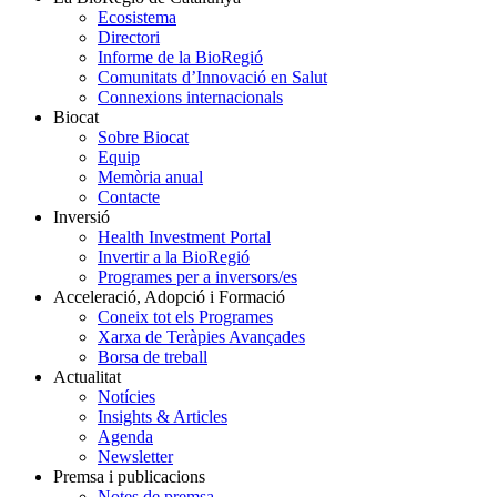
Ecosistema
Directori
Informe de la BioRegió
Comunitats d’Innovació en Salut
Connexions internacionals
Biocat
Sobre Biocat
Equip
Memòria anual
Contacte
Inversió
Health Investment Portal
Invertir a la BioRegió
Programes per a inversors/es
Acceleració, Adopció i Formació
Coneix tot els Programes
Xarxa de Teràpies Avançades
Borsa de treball
Actualitat
Notícies
Insights & Articles
Agenda
Newsletter
Premsa i publicacions
Notes de premsa