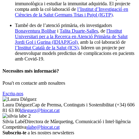
immunològica i estudiar la immunitat adquirida. El projecte
compta amb la col·laboració de
l’Institut d’Investigació en
Ciències de la Salut Germans Trias i Pujol (IGTP)
.
També des de l’atenció primària, els investigadors
Bonaventura Bolibar
i
Talita Duarte-Salles
, de
l'Institut
Universitari per a la Recerca en Atenció Primària de Salut
Jordi Gol i Gurina (IDIAPJGol)
,
amb la col·laboració de
l’Institut Català de la Salut (ICS)
, lideren un projecte per
desenvolupar models predictius de complicacions en pacients
amb Covid-19.
Necessites més informació?
Posa't en contacte amb nosaltres
Escriu-nos
Laura Diéguez
Cap de Premsa, Continguts i Sostenibilitat
(+34) 606
81 63 80
ldieguez@biocat.cat
Silvia Labé
Directora de Màrqueting, Comunicació i Intel·ligència
Competitiva
slabe@biocat.cat
Subscriu-te
a les nostres newsletters