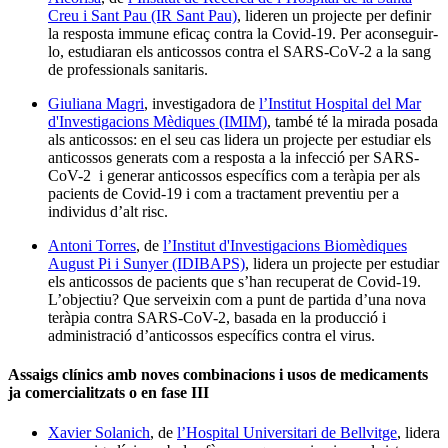
Creu i Sant Pau (IR Sant Pau)
, lideren un projecte per definir
la resposta immune eficaç contra la Covid-19. Per aconseguir-
lo, estudiaran els anticossos contra el SARS-CoV-2 a la sang
de professionals sanitaris.
Giuliana Magri
, investigadora de
l’Institut Hospital del Mar
d'Investigacions Mèdiques (IMIM)
, també té la mirada posada
als anticossos: en el seu cas lidera un projecte per estudiar els
anticossos generats com a resposta a la infecció per SARS-
CoV-2 i generar anticossos específics com a teràpia per als
pacients de Covid-19 i com a tractament preventiu per a
individus d’alt risc.
Antoni Torres
, de
l’Institut d'Investigacions Biomèdiques
August Pi i Sunyer (IDIBAPS)
, lidera un projecte per estudiar
els anticossos de pacients que s’han recuperat de Covid-19.
L’objectiu? Que serveixin com a punt de partida d’una nova
teràpia contra SARS-CoV-2, basada en la producció i
administració d’anticossos específics contra el virus.
Assaigs clínics amb noves combinacions i usos de medicaments
ja comercialitzats o en fase III
Xavier Solanich
, de
l’Hospital Universitari de Bellvitge
, lidera