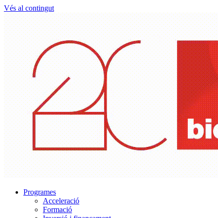
Vés al contingut
Programes
Acceleració
Formació