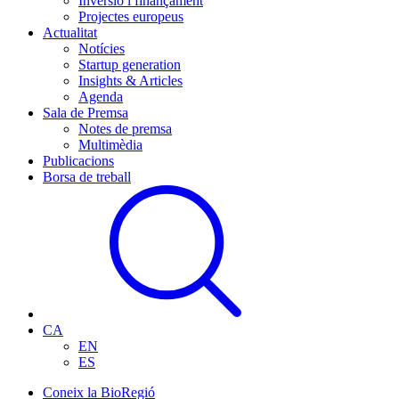
Inversió i finançament
Projectes europeus
Actualitat
Notícies
Startup generation
Insights & Articles
Agenda
Sala de Premsa
Notes de premsa
Multimèdia
Publicacions
Borsa de treball
CA
EN
ES
Coneix la BioRegió