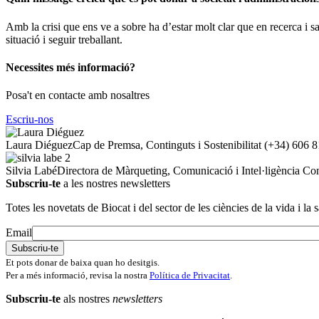
Amb la crisi que ens ve a sobre ha d’estar molt clar que en recerca i s
situació i seguir treballant.
Necessites més informació?
Posa't en contacte amb nosaltres
Escriu-nos
Laura Diéguez
Cap de Premsa, Continguts i Sostenibilitat
(+34) 606 8
Silvia Labé
Directora de Màrqueting, Comunicació i Intel·ligència Co
Subscriu-te
a les nostres newsletters
Totes les novetats de Biocat i del sector de les ciències de la vida i la s
Email
Et pots donar de baixa quan ho desitgis.
Per a més informació, revisa la nostra
Política de Privacitat
.
Subscriu-te
als nostres
newsletters