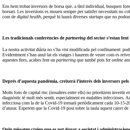
Ens hem trobat inversors de borsa que, a títol individual, busquen fon
borsari. Les inversions es mouen sempre per satisfer necessitats no cob
com de
digital health
, perquè hi haurà diverses
startups
que no podran
Les tradicionals conferències de
partnering
del sector s’estan fen
La nostra activitat diària no s’ha vist modificada pel confinament: pod
Evidentment s’han anul·lat els viatges i haurem de veure com es reive
aquestes fires, acabes fent un
partnering
que també pots fer
online
amb
Deprés d’aquesta pandèmia, creixerà l’interès dels inversors pels 
Molts fons de capital risc (nosaltres entre ells) no prioritzem invertir
diagnòstic té molt més sentit, especialment en malalties infeccioses. Ar
infecciosa com la de la Covid-19 tornarà periòdicament cada 10-15-20 an
d’aturar. Esperem que la Covid-19 posi sobre la taula aquest canvi de p
Quin missatge creieu que es pot donar a societat i administracions