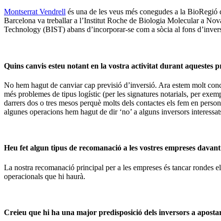
Montserrat Vendrell
és una de les veus més conegudes a la BioRegió de 
Barcelona va treballar a l’Institut Roche de Biologia Molecular a Nova 
Technology (BIST) abans d’incorporar-se com a sòcia al fons d’inver
Quins canvis esteu notant en la vostra activitat durant aquestes
No hem hagut de canviar cap previsió d’inversió. Ara estem molt conc
més problemes de tipus logístic (per les signatures notarials, per exe
darrers dos o tres mesos perquè molts dels contactes els fem en persona a
algunes operacions hem hagut de dir ‘no’ a alguns inversors interessat
Heu fet algun tipus de recomanació a les vostres empreses davant
La nostra recomanació principal per a les empreses és tancar rondes el 
operacionals que hi haurà.
Creieu que hi ha una major predisposició dels inversors a apostar 