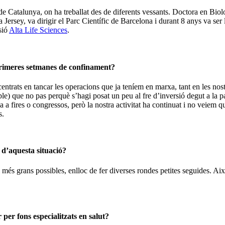
Catalunya, on ha treballat des de diferents vessants. Doctora en Biolog
Jersey, va dirigir el Parc Científic de Barcelona i durant 8 anys va ser 
sió
Alta Life Sciences
.
 primeres setmanes de confinament?
entrats en tancar les operacions que ja teníem en marxa, tant en les 
mple) que no pas perquè s’hagi posat un peu al fre d’inversió degut a l
 fires o congressos, però la nostra activitat ha continuat i no veiem que 
s.
 d’aquesta situació?
més grans possibles, enlloc de fer diverses rondes petites seguides. Així
per fons especialitzats en salut?