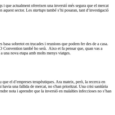
rgs i que actualment ofereixen una inversió més segura que el mercat
en aquest sector. Les
startups
també s’hi posaran, tant d’investigació
 es basa sobretot en trucades i reunions que podem fer des de a casa.
BIO Convention també ho serà. Aixo et fa pensar que, quan vas a
 a una nova etapa amb molts menys viatges.
tiu que el d’empreses terapèutiques. Ara mateix, però, la recerca en
 havia una fallida de mercat, no s'han prioritzat. Una crisi sanitària
endre nota i aprendre que la inversió en malalties infeccioses no s’han