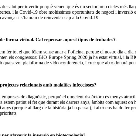
s de salut per invertir perquè veuen que és un sector amb cicles més lla
ertes, i la Covid-19 obre moltíssimes oportunitats de negoci i inversió 
 avançar i s’hauran de reinventar cap a la Covid-19.
t de forma virtual. Cal repensar aquest tipus de trobades?
em fer tot el que fèiem sense anar a l’oficina, perquè el nostre dia a dia
nten els congressos: BIO-Europe Spring 2020 ja ha estat virtual, i la 
 qualsevol plataforma de videoconferència, i crec que això donarà peu
projectes relacionats amb malalties infeccioses?
 en empreses de diagnòstic, perquè el quocient risc/retorn és menys atrac
a estem patint el fet que durant els darrers anys, àmbits com aquest on hi
ys (perquè al llarg de la història ja ha passat), i això ens ha de fer pr
rioritats
 per afavorir la inversió en biotecnologia?