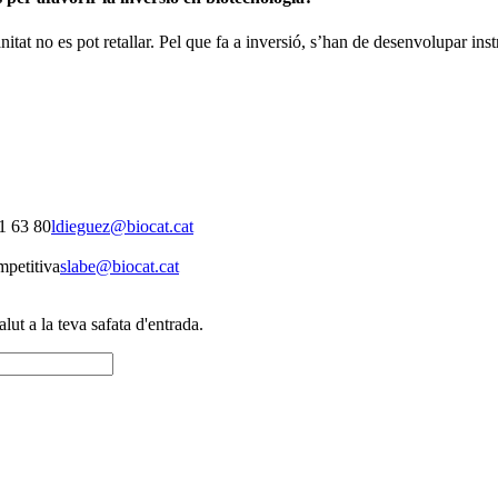
anitat no es pot retallar. Pel que fa a inversió, s’han de desenvolupar i
1 63 80
ldieguez@biocat.cat
mpetitiva
slabe@biocat.cat
alut a la teva safata d'entrada.