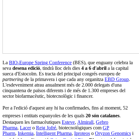
La
BIO-Europe Spring Conference
(BES), que enguany celebra la
seva
desena edició
, tindrà lloc dels dies
4 a 6 d'abril
a la capital
sueca d'Estocolm. Es tracta del principal congrés europeu de
partnering
de la primavera i que cada any organitza
EBD Group
.
L'esdeveniment atrau anualment més de 2.000 delegats d'una
cinquantena de països diferents i de més de 1.300 empreses del
sector biofarmacèutic, biotecnològic i financer.
Per a l'edició d'aquest any
hi ha confirmades, fins al moment, 52
empreses i entitats espanyoles de les quals
20 són catalanes
.
Destaquen les farmacèutiques
Esteve
,
Almirall
,
Gebro
Pharma
,
Lacer
o
Reig Jofré
, biotecnològiques com
GP
Pharm
,
Inkemia
,
Intelligent Pharma
,
Iproteos
o
Oryzon Genomics
i