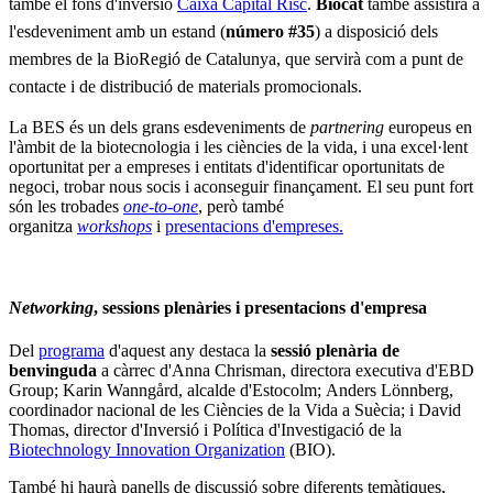
també el fons d'inversió
Caixa Capital Risc
.
Biocat
també assistirà a
l'esdeveniment amb un estand (
número #35
) a disposició dels
membres de la BioRegió de Catalunya, que servirà com a punt de
contacte i de distribució de materials promocionals.
La BES és un dels grans esdeveniments de
partnering
europeus en
l'àmbit de la biotecnologia i les ciències de la vida, i una excel·lent
oportunitat per a empreses i entitats d'identificar oportunitats de
negoci, trobar nous socis i aconseguir finançament. El seu punt fort
són les trobades
one-to-one
, però també
organitza
workshops
i
presentacions d'empreses.
Networking
, sessions plenàries i presentacions d'empresa
Del
programa
d'aquest any destaca la
sessió plenària de
benvinguda
a càrrec d'Anna Chrisman, directora executiva d'EBD
Group; Karin Wanngård, alcalde d'Estocolm; Anders Lönnberg,
coordinador nacional de les Ciències de la Vida a Suècia; i David
Thomas, director d'Inversió i Política d'Investigació de la
Biotechnology Innovation Organization
(BIO).
També hi haurà panells de discussió sobre diferents temàtiques,