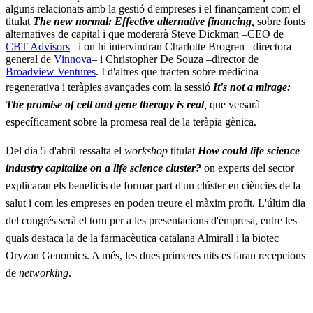
alguns relacionats amb la gestió d'empreses i el finançament com el
titulat
The new normal: Effective alternative financing
,
sobre fonts
alternatives de capital i que moderarà Steve Dickman –CEO de
CBT Advisors
– i on hi intervindran Charlotte Brogren –directora
general de
Vinnova
– i Christopher De Souza –director de
Broadview Ventures
. I d'altres que tracten sobre medicina
regenerativa i teràpies avançades com la sessió
I
t's not a mirage:
The promise of cell and gene therapy is real
,
que versarà
específicament sobre la promesa real de la teràpia gènica.
Del dia 5 d'abril ressalta el
workshop
titulat
How could life science
industry capitalize on a life science cluster?
on experts del sector
explicaran els beneficis de formar part d'un clúster en ciències de la
salut i com les empreses en poden treure el màxim profit. L'últim dia
del congrés serà el torn per a les presentacions d'empresa, entre les
quals destaca la de la farmacèutica catalana Almirall i la biotec
Oryzon Genomics. A més, les dues primeres nits es faran recepcions
de
networking
.