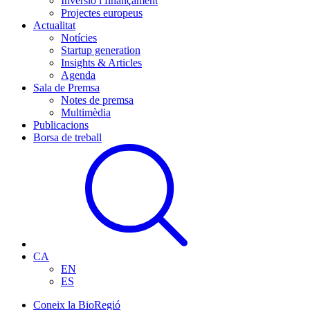
Inversió i finançament
Projectes europeus
Actualitat
Notícies
Startup generation
Insights & Articles
Agenda
Sala de Premsa
Notes de premsa
Multimèdia
Publicacions
Borsa de treball
CA
EN
ES
Coneix la BioRegió