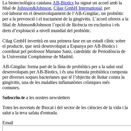
La biotecnològica catalana
AB-Biotics
ha signat un acord amb la
filial de
Johnson&Johnson
,
Cilag GmbH International
, per
col·laborar en el desenvolupament de l’AB-Gingilac, un probiòtic
per a la prevenció i el tractament de la gingivitis.
L’acord ofereix a la
filial de Johnson&Johnson l’opció de llicència en exclusiva i els
drets d’explotació a nivell mundial del probiòtic.
Cilag GmbH invertirà en una primera fase en un estudi clínic sobre
el producte, que serà desenvolupat a Espanya per AB-Biotics i
coordinat pel professor Mariano Sanz, catedràtic de Periodòncia de
la Universitat Complutense de Madrid.
AB-Gingilac forma part de la línia de probiòtics per a la salut oral
desenvolupats per AB-Biotics, i és una fórmula probiòtica composta
per diverses soques bacterianes que té l’objectiu de lluitar contra la
gingivitis, una de les malalties inflamatòries cròniques més
comunes.
Subscriu-te
a les nostres newsletters
Totes les novetats de Biocat i del sector de les ciències de la vida i la
salut a la teva safata d'entrada.
Email