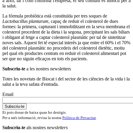
a això, tal i com confirma l'empresa, el seu consum és innocu per a
la salut.
La fórmula probiòtica està constituïda per tres soques de
Lactobacillus plantarum
, capaç de reduir el colesterol de dues
formes: la primera, capturant i immobilitzant en la seva membrana el
colesterol procedent de la dieta i la segona, precipitant les sals biliars
i obligant al fetge a captar colesterol plasmàtic per tal de sintetitzar
noves sals. Aquest fet té especial interès ja que entre el 60% i el 70%
del colesterol plasmàtic no procedeix del colesterol dietètic, motiu
pel qual els productes centrats en reduir el colesterol alimentari pot
ser que no siguin eficaços en tots els pacients.
Subscriu-te
a les nostres newsletters
Totes les novetats de Biocat i del sector de les ciències de la vida i la
salut a la teva safata d'entrada.
Email
Et pots donar de baixa quan ho desitgis.
Per a més informació, revisa la nostra
Política de Privacitat
.
Subscriu-te
als nostres
newsletters