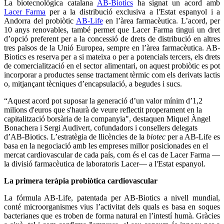
La biotecnològica catalana
AB-Biotics
ha signat un acord amb
Lacer Farma
per a la distribució exclusiva a l'Estat espanyol i a
Andorra del probiòtic
AB-Life
en l’àrea farmacèutica. L’acord, per
10 anys renovables, també permet que Lacer Farma tingui un dret
d’opció preferent per a la concessió de drets de distribució en altres
tres països de la Unió Europea, sempre en l’àrea farmacèutica. AB-
Biotics es reserva per a si mateixa o per a potencials tercers, els drets
de comercialització en el sector alimentari, on aquest probiòtic es pot
incorporar a productes sense tractament tèrmic com els derivats lactis
o, mitjançant tècniques d’encapsulació, a begudes i sucs.
“Aquest acord pot suposar la generació d’un valor mínim d’1,2
milions d'euros que s'haurà de veure reflectit properament en la
capitalització borsària de la companyia", destaquen Miquel Àngel
Bonachera i Sergi Audivert, cofundadors i consellers delegats
d’AB-Biotics. L’estratègia de llicències de la
biotec
per a AB-Life es
basa en la negociació amb les empreses millor posicionades en el
mercat cardiovascular de cada país, com és el cas de Lacer Farma —
la divisió farmacèutica de laboratoris Lacer— a l'Estat espanyol.
La primera teràpia probiòtica cardiovascular
La fórmula AB-Life, patentada per AB-Biotics a nivell mundial,
conté microorganismes vius l’activitat dels quals es basa en soques
bacterianes que es troben de forma natural en l’intestí humà. Gràcies