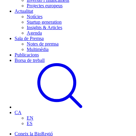
Inversió i finançament
Projectes europeus
Actualitat
Notícies
Startup generation
Insights & Articles
Agenda
Sala de Premsa
Notes de premsa
Multimèdia
Publicacions
Borsa de treball
CA
EN
ES
Coneix la BioRegió