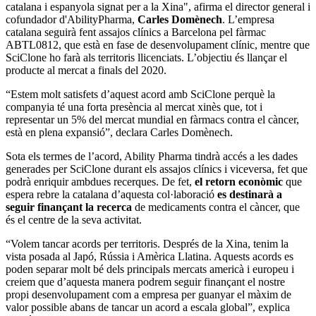
catalana i espanyola signat per a la Xina", afirma el director general i
cofundador d'AbilityPharma,
Carles Domènech
. L’empresa
catalana seguirà fent assajos clínics a Barcelona pel fàrmac
ABTL0812, que està en fase de desenvolupament clínic, mentre que
SciClone ho farà als territoris llicenciats. L’objectiu és llançar el
producte al mercat a finals del 2020.
“Estem molt satisfets d’aquest acord amb SciClone perquè la
companyia té una forta presència al mercat xinès que, tot i
representar un 5% del mercat mundial en fàrmacs contra el càncer,
està en plena expansió”, declara Carles Domènech.
Sota els termes de l’acord, Ability Pharma tindrà accés a les dades
generades per SciClone durant els assajos clínics i viceversa, fet que
podrà enriquir ambdues recerques. De fet,
el retorn econòmic
que
espera rebre la catalana d’aquesta col·laboració
es destinarà a
seguir finançant la recerca
de medicaments contra el càncer, que
és el centre de la seva activitat.
“Volem tancar acords per territoris. Després de la Xina, tenim la
vista posada al Japó, Rússia i Amèrica Llatina. Aquests acords es
poden separar molt bé dels principals mercats americà i europeu i
creiem que d’aquesta manera podrem seguir finançant el nostre
propi desenvolupament com a empresa per guanyar el màxim de
valor possible abans de tancar un acord a escala global”, explica