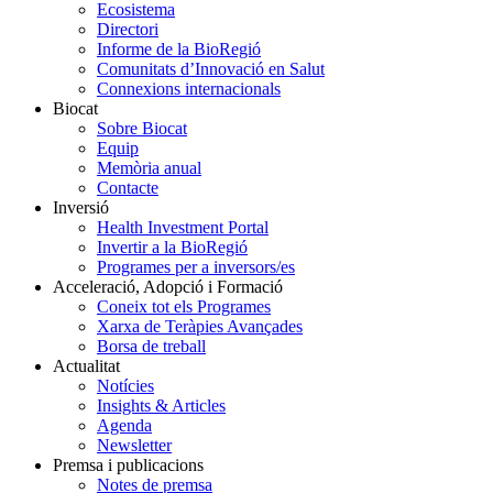
Ecosistema
Directori
Informe de la BioRegió
Comunitats d’Innovació en Salut
Connexions internacionals
Biocat
Sobre Biocat
Equip
Memòria anual
Contacte
Inversió
Health Investment Portal
Invertir a la BioRegió
Programes per a inversors/es
Acceleració, Adopció i Formació
Coneix tot els Programes
Xarxa de Teràpies Avançades
Borsa de treball
Actualitat
Notícies
Insights & Articles
Agenda
Newsletter
Premsa i publicacions
Notes de premsa