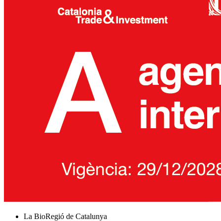
La BioRegió de Catalunya