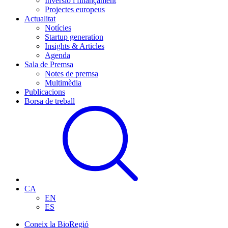
Inversió i finançament
Projectes europeus
Actualitat
Notícies
Startup generation
Insights & Articles
Agenda
Sala de Premsa
Notes de premsa
Multimèdia
Publicacions
Borsa de treball
CA
EN
ES
Coneix la BioRegió