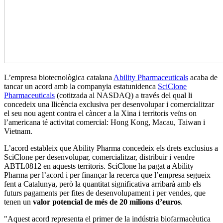
L’empresa biotecnològica catalana
Ability Pharmaceuticals
acaba de
tancar un acord amb la companyia estatunidenca
SciClone
Pharmaceuticals
(cotitzada al NASDAQ) a través del qual li
concedeix una llicència exclusiva per desenvolupar i comercialitzar
el seu nou agent contra el càncer a la Xina i territoris veïns on
l’americana té activitat comercial: Hong Kong, Macau, Taiwan i
Vietnam.
L’acord estableix que Ability Pharma concedeix els drets exclusius a
SciClone per desenvolupar, comercialitzar, distribuir i vendre
ABTL0812 en aquests territoris. SciClone ha pagat a Ability
Pharma per l’acord i per finançar la recerca que l’empresa segueix
fent a Catalunya, però la quantitat significativa arribarà amb els
futurs pagaments per fites de desenvolupament i per vendes, que
tenen un
valor potencial de més de 20 milions d’euros
.
"Aquest acord representa el primer de la indústria biofarmacèutica