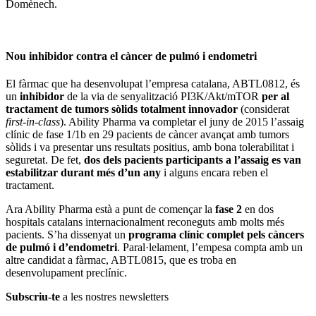
Domènech.
Nou inhibidor contra el càncer de pulmó i endometri
El fàrmac que ha desenvolupat l’empresa catalana, ABTL0812, és
un
inhibidor
de la via de senyalització PI3K/Akt/mTOR
per al
tractament de tumors sòlids totalment innovador
(considerat
first-in-class
). Ability Pharma va completar el juny de 2015 l’assaig
clínic de fase 1/1b en 29 pacients de càncer avançat amb tumors
sòlids i va presentar uns resultats positius, amb bona tolerabilitat i
seguretat. De fet,
dos dels pacients participants a l’assaig es van
estabilitzar durant més d’un any
i alguns encara reben el
tractament.
Ara Ability Pharma està a punt de començar la
fase 2
en dos
hospitals catalans internacionalment reconeguts amb molts més
pacients. S’ha dissenyat un
programa clínic complet pels càncers
de pulmó i d’endometri
. Paral·lelament, l’empesa compta amb un
altre candidat a fàrmac, ABTL0815, que es troba en
desenvolupament preclínic.
Subscriu-te
a les nostres newsletters