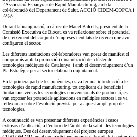
l’Associació Espanyola de Rapid Manufacturing, amb la
col•laboració del Departament de Salut, ACC1Ó CIDEM-COPCA i
22@.
Durant la inauguració, a càrrec de Manel Balcells, president de la
Comissió Executiva de Biocat, es va reflexionar sobre el potencial
de creixement del conjunt d’empreses i entitats de recerca que avui
configuren el sector.
Les diferents institucions col•laboradores van posar de manifest el
compromís amb la promoció i dinamització del clúster de
tecnologies mèdiques de Catalunya, i amb el desenvolupament d’un
Pla Estratègic per al sector elaborat conjuntament.
En la primera part de les ponències, es va fer una introducció a les
tecnologies de rapid manufacturing, tot explicant els beneficis i
limitacions versus les tecnologies convencionals de producció, es
van exposar les potencials aplicacions en múltiples sectors i es va
reflexionar sobre l’evolució prevista per a aquest ampli grup de
tecnologies.
A continuació es van presentar diferents experiències i casos
exitosos d’aplicació, a l’entorn de l’àmbit de la salut i les tecnologies
mèdiques. Des del desenvolupament del projecte europeu
CUSTOM MD, en el que participen empreses, hospitals i centres de