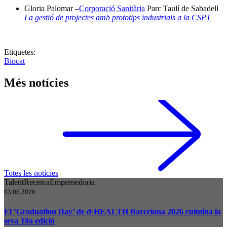
Gloria Palomar –
Corporació Sanitària
Parc Taulí de Sabadell
La gestió de projectes amb prototips industrials a la CSPT
Etiquetes:
Biocat
Més notícies
Totes les notícies
Talent
Recerca
Emprenedoria
03.06.2026
El ‘Graduation Day’ de d·HEALTH Barcelona 2026 culmina la
seva 10a edició