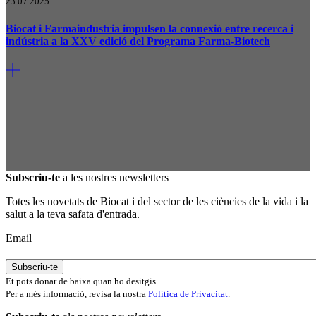
23.07.2025
Biocat i Farmaindustria impulsen la connexió entre recerca i
indústria a la XXV edició del Programa Farma-Biotech
Subscriu-te
a les nostres newsletters
Totes les novetats de Biocat i del sector de les ciències de la vida i la
salut a la teva safata d'entrada.
Email
Et pots donar de baixa quan ho desitgis.
Per a més informació, revisa la nostra
Política de Privacitat
.