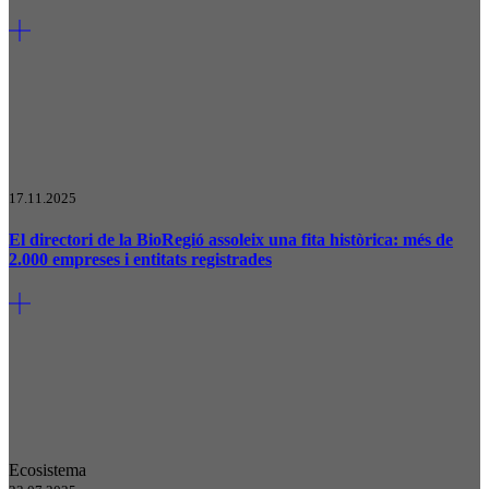
17.11.2025
El directori de la BioRegió assoleix una fita històrica: més de
2.000 empreses i entitats registrades
Ecosistema