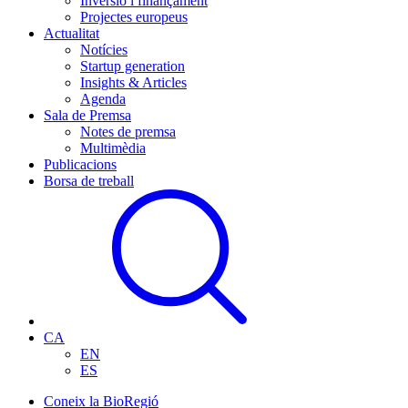
Inversió i finançament
Projectes europeus
Actualitat
Notícies
Startup generation
Insights & Articles
Agenda
Sala de Premsa
Notes de premsa
Multimèdia
Publicacions
Borsa de treball
CA
EN
ES
Coneix la BioRegió