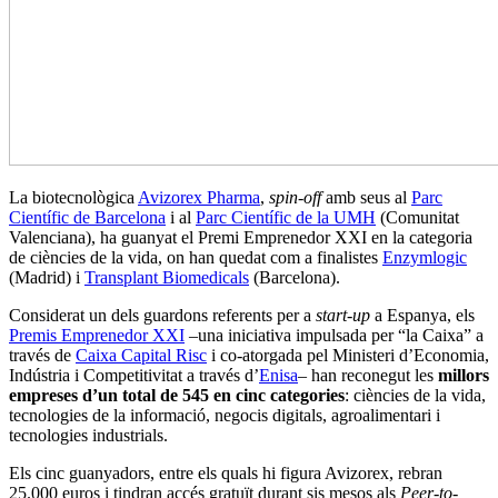
La biotecnològica
Avizorex Pharma
,
spin-off
amb seus al
Parc
Científic de Barcelona
i al
Parc Científic de la UMH
(Comunitat
Valenciana), ha guanyat el Premi Emprenedor XXI en la categoria
de ciències de la vida, on han quedat com a finalistes
Enzymlogic
(Madrid) i
Transplant Biomedicals
(Barcelona).
Considerat un dels guardons referents per a
start-up
a Espanya, els
Premis Emprenedor XXI
–una iniciativa impulsada per “la Caixa” a
través de
Caixa Capital Risc
i co-atorgada pel Ministeri d’Economia,
Indústria i Competitivitat a través d’
Enisa
– han reconegut les
millors
empreses d’un total de 545 en cinc categories
: ciències de la vida,
tecnologies de la informació, negocis digitals, agroalimentari i
tecnologies industrials.
Els cinc guanyadors, entre els quals hi figura Avizorex, rebran
25.000 euros i tindran accés gratuït durant sis mesos als
Peer-to-