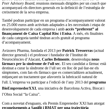
Peer Advisory Board
, reunions mensuals dirigides per un
coach
que
acompanyarà els directors generals en la definició de l’estratègia de
creixement de la seva empresa.
També podran participar en un programa d’acompanyament valorat
en 25.000 euros amb activitats adaptades a les necessitats i etapa de
desenvolupament de cada empresa i amb
accés “preferent” al
finançament de Caixa Capital Risc i Enisa
. A més, els finalistes
de cada categoria també tindran accés gratuït al programa
d’acompanyament.
Avizorex Pharma, fundada el 2013 per
Patrick Tresserras
(actual
director general) i el professor i fundador de l’Institut de
Neurociències d’Alacant,
Carlos Belmonte
, desenvolupa
nous
fàrmacs per la síndrome de l’ull sec
. El seu candidat a fàrmac està
destinat a curar la síndrome de l’ull sec en lloc de pal·liar-ne els
símptomes, com fan els fàrmacs que es comercialitzen actualment,
mitjançant un tractament que afavoreix la lubricació natural de
l'ull.
L’empresa va participar a l’edició de l’any 2013 del
programa
BioEmprenedorXXI
, una iniciativa de Barcelona Activa, Biocat i
l’Obra Social “la Caixa”.
Com a novetat d'enguany, els Premis Emprenedor XXI han atorgat
reconeixements a Sanifit i BMAT per una trajectòria