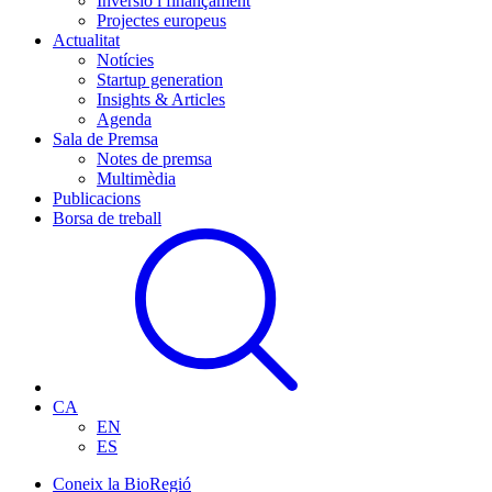
Inversió i finançament
Projectes europeus
Actualitat
Notícies
Startup generation
Insights & Articles
Agenda
Sala de Premsa
Notes de premsa
Multimèdia
Publicacions
Borsa de treball
CA
EN
ES
Coneix la BioRegió