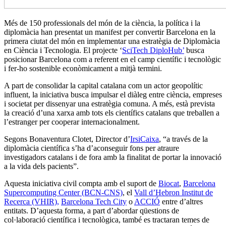
Més de 150 professionals del món de la ciència, la política i la
diplomàcia han presentat un manifest per convertir Barcelona en la
primera ciutat del món en implementar una estratègia de Diplomàcia
en Ciència i Tecnologia. El projecte ‘
SciTech DiploHub’
busca
posicionar Barcelona com a referent en el camp científic i tecnològic
i fer-ho sostenible econòmicament a mitjà termini.
A part de consolidar la capital catalana com un actor geopolític
influent, la iniciativa busca impulsar el diàleg entre ciència, empreses
i societat per dissenyar una estratègia comuna. A més, està prevista
la creació d’una xarxa amb tots els científics catalans que treballen a
l’estranger per cooperar internacionalment.
Segons Bonaventura Clotet, Director d’
IrsiCaixa
, “a través de la
diplomàcia científica s’ha d’aconseguir fons per atraure
investigadors catalans i de fora amb la finalitat de portar la innovació
a la vida dels pacients”.
Aquesta iniciativa civil compta amb el suport de
Biocat
,
Barcelona
Supercomputing Center (BCN-CNS)
, el
Vall d’Hebron Institut de
Recerca (VHIR),
Barcelona Tech City
o
ACCIÓ
entre d’altres
entitats. D’aquesta forma, a part d’abordar qüestions de
col·laboració científica i tecnològica, també es tractaran temes de