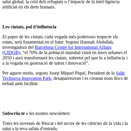
salut global, la crisi dels refugiats o l’impacte de la intel·ligència
artificial en els drets humans.
Les ciutats, pol d’influència
El paper de les ciutats, cada vegada més poderoses respecte els
estats, serà fonamental en el futur. Segons Hannah Abdullah,
investigadora del
Barcelona Centre for International Affairs
(CIDOB),
“el 70% de la població mundial viurà en àrees urbanes el
2050 i això transformarà les ciutats, sobretot pel que fa a influència i
a la vegada en generació de talent i innovació”.
Per aquest motiu, segons Josep Miquel Piqué, President de la
Salle
Technova Innovation Park
, desapareixeran i es crearan nous llocs de
treball amb facilitat.
Subscriu-te
a les nostres newsletters
Totes les novetats de Biocat i del sector de les ciències de la vida i la
salut a la teva safata d'entrada.