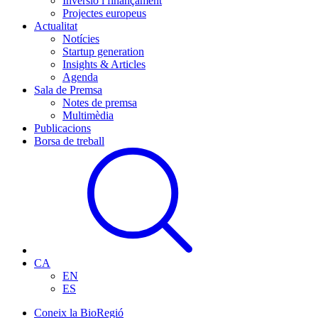
Inversió i finançament
Projectes europeus
Actualitat
Notícies
Startup generation
Insights & Articles
Agenda
Sala de Premsa
Notes de premsa
Multimèdia
Publicacions
Borsa de treball
CA
EN
ES
Coneix la BioRegió