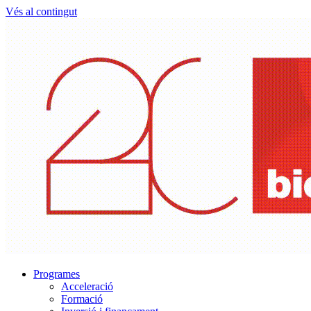
Vés al contingut
Programes
Acceleració
Formació