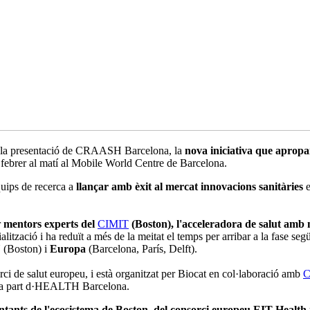
ut a la presentació de CRAASH Barcelona, la
nova iniciativa que apropar
e febrer al matí al Mobile World Centre de Barcelona.
uips de recerca a
llançar amb èxit al mercat innovacions sanitàries
e
r
mentors experts del
CIMIT
(Boston), l'acceleradora de salut amb
cialització i ha reduït a més de la meitat el temps per arribar a la fas
U
(Boston) i
Europa
(Barcelona, París, Delft).
rci de salut europeu, i està organitzat per Biocat en col·laboració amb
C
orma part d·HEALTH Barcelona.
tants de l'ecosistema de Boston, del consorci europeu EIT Health 