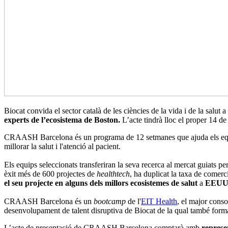
Biocat convida el sector català de les ciències de la vida i de la sal
experts de l’ecosistema de Boston.
L’acte tindrà lloc el proper 14 d
CRAASH Barcelona és ​​un programa de 12 setmanes que ajuda els eq
millorar la salut i l'atenció al pacient.
Els equips seleccionats transferiran la seva recerca al mercat guiats pe
èxit més de 600 projectes de
healthtech
, ha duplicat la taxa de comer
el seu projecte en alguns dels millors ecosistemes de salut
a
EEU
CRAASH Barcelona és un
bootcamp
de l'
EIT Health
, el major conso
desenvolupament de talent disruptiva de Biocat de la qual també f
L’acte de presentació de CRAASH Barcelona comptarà amb
represen