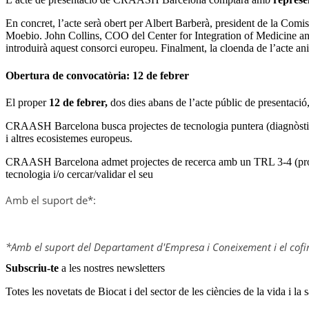
En concret, l’acte serà obert per Albert Barberà, president de la Comi
Moebio. John Collins, COO del Center for Integration of Medicine and
introduirà aquest consorci europeu. Finalment, la cloenda de l’acte ani
Obertura de convocatòria: 12 de febrer
El proper
12 de febrer,
dos dies abans de l’acte públic de presentació
CRAASH Barcelona busca projectes de tecnologia puntera (diagnòstic
i altres ecosistemes europeus.
CRAASH Barcelona admet projectes de recerca amb un TRL 3-4 (prova de
tecnologia i/o cercar/validar el seu
Amb el suport de*:
*Amb el suport del Departament d'Empresa i Coneixement i el cof
Subscriu-te
a les nostres newsletters
Totes les novetats de Biocat i del sector de les ciències de la vida i la s