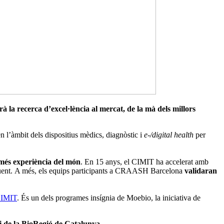
à la recerca d’excel·lència al mercat, de la mà dels millors
n l’àmbit dels dispositius mèdics, diagnòstic i
e-/digital health
per
 més experiència del món
. En 15 anys, el CIMIT ha accelerat amb
e següent. A més, els equips participants a CRAASH Barcelona
validaran
IMIT
. És un dels programes insígnia de Moebio, la iniciativa de
i de la BioRegió de Catalunya.