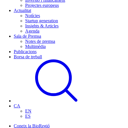
Inversió i finançament
Projectes europeus
Actualitat
Notícies
Startup generation
Insights & Articles
Agenda
Sala de Premsa
Notes de premsa
Multimèdia
Publicacions
Borsa de treball
CA
EN
ES
Coneix la BioRegió