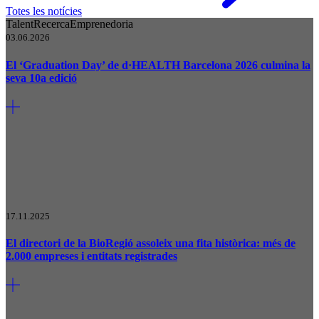
Totes les notícies
Talent
Recerca
Emprenedoria
03.06.2026
El ‘Graduation Day’ de d·HEALTH Barcelona 2026 culmina la
seva 10a edició
17.11.2025
El directori de la BioRegió assoleix una fita històrica: més de
2.000 empreses i entitats registrades