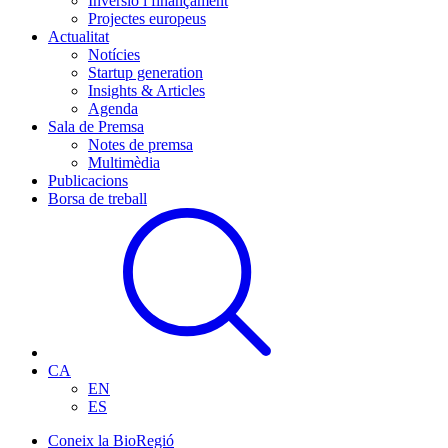
Inversió i finançament
Projectes europeus
Actualitat
Notícies
Startup generation
Insights & Articles
Agenda
Sala de Premsa
Notes de premsa
Multimèdia
Publicacions
Borsa de treball
CA
EN
ES
Coneix la BioRegió