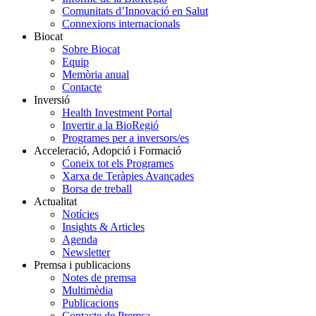
Comunitats d’Innovació en Salut
Connexions internacionals
Biocat
Sobre Biocat
Equip
Memòria anual
Contacte
Inversió
Health Investment Portal
Invertir a la BioRegió
Programes per a inversors/es
Acceleració, Adopció i Formació
Coneix tot els Programes
Xarxa de Teràpies Avançades
Borsa de treball
Actualitat
Notícies
Insights & Articles
Agenda
Newsletter
Premsa i publicacions
Notes de premsa
Multimèdia
Publicacions
Contacte de Premsa