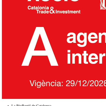
La BioRegió de Catalunya