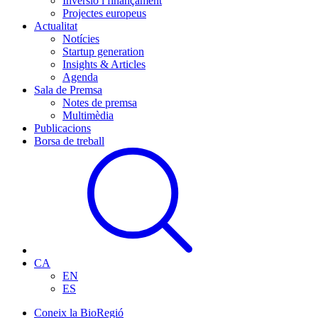
Inversió i finançament
Projectes europeus
Actualitat
Notícies
Startup generation
Insights & Articles
Agenda
Sala de Premsa
Notes de premsa
Multimèdia
Publicacions
Borsa de treball
CA
EN
ES
Coneix la BioRegió