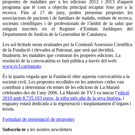
propostes de malalties per a les edicions 2012 i 2013 d'aquest
programa que té com a objectiu principal recaptar fons per a la
recerca. Fins al 17 de juny, poden presentar propostes les
associacions de pacients i de familiars de malalts, entitats de recerca,
societats científiques i de professionals de l’àmbit de la salut que
estiguin inscrites en el Registre d’Entitats Jurídiques del
Departament de Justícia de la Generalitat de Catalunya.
Les sol·licituds seran avaluades per la Comissió Assessora Científica
de la Fundació i elevades al Patronat, que serà qui decidirà,
finalment, les malalties que centraran les properes edicions. La
resolució de la convocatòria es farà pública a través del web:
www.tv3.cat/marato
.
És la quarta vegada que la Fundació obre aquesta convocatòria a la
societat civil. Les propostes recollides en les anteriors crides van
contribuir a determinar els temes de les edicions de La Marató
celebrades des de l’any 2006. La Marató de TV3 va tancar l’
edició
2010 amb 8.735.103 euros, la xifra més alta de la seva història
, i
enguany estarà dedicada a la regeneració i trasplantament d’òrgans i
teixits.
Formulari de presentació de propostes
Subscriu-te
a les nostres newsletters