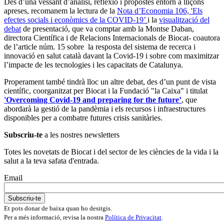
Des d’una vessant d’anàlisi, reflexió i propostes entorn a lliçons
apreses, recomanem la lectura de la
Nota d’Economia 106, 'Els
efectes socials i econòmics de la COVID-19’
i la
visualització del
debat
de presentació, que va comptar amb la Montse Daban,
directora Científica i de Relacions Internacionals de Biocat- coautora
de l’article núm. 15 sobre la resposta del sistema de recerca i
innovació en salut català davant la Covid-19 i sobre com maximitzar
l’impacte de les tecnologies i les capacitats de Catalunya.
Properament també tindrà lloc un altre debat, des d’un punt de vista
científic, coorganitzat per Biocat i la Fundació "la Caixa" i titulat
'Overcoming Covid-19 and preparing for the future’
, que
abordarà la gestió de la pandèmia i els recursos i infraestructures
disponibles per a combatre futures crisis sanitàries.
Subscriu-te
a les nostres newsletters
Totes les novetats de Biocat i del sector de les ciències de la vida i la
salut a la teva safata d'entrada.
Email
Et pots donar de baixa quan ho desitgis.
Per a més informació, revisa la nostra
Política de Privacitat
.