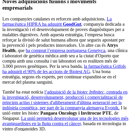
Noves adquisicions fusions i moviments
empresarials
Les companyies catalanes es reforcen amb adquisicions.
La
farmacèutica HIPRA ha adquirit
GoodGut
, companyia dedicada a
la investigació i el desenvolupament de proves diagnòstiques per a
malalties digestives. Amb aquesta estratègia, l’empresa busca
reforçar la divisió de salut humana alhora que segueix apostant per
la prevenció i pels productes innovadors. Un altre cas és
Atrys
Health
, que
ha comprat l’empresa portuguesa Genetyca
, una clínica
i laboratori de genètica mèdica amb seu a la ciutat d'Oporto que
compta amb una consulta i un laboratori on es realitzen més de
3.000 proves genètiques. Per la seva banda,
la farmacèutica Grifols
ha adquirit el 90% de les accions de Biotest AG
. Una bona
estratègia, segons els experts, per continuar expandint-se en el
mercat del plasma sanguini.
També ha estat notícia
l’adquisició de la
biotec Infinitec
, centrada en
la investigació, desenvolupament, producció i comercialització de
principis actius i sistemes d'alliberament d'última generació per la
indústria cosmètica, per part de la companyia alemanya Evonik.
I la
unió entre les
biotec
Pangaea Oncology i Invitrocue PTE
, de
Singapur.
La unió permetrà desenvolupar una de les tecnologies més
avantguardistes en la lluita contra el càncer,
basada en tecnologia in
vintro d'organoides 3D.