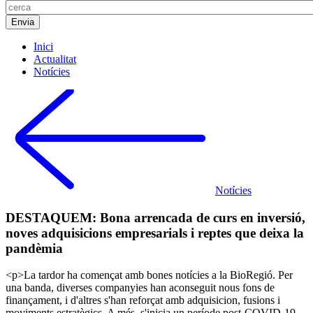
Inici
Actualitat
Notícies
Notícies
DESTAQUEM: Bona arrencada de curs en inversió,
noves adquisicions empresarials i reptes que deixa la
pandèmia
<p>La tardor ha començat amb bones notícies a la BioRegió. Per
una banda, diverses companyies han aconseguit nous fons de
finançament, i d'altres s'han reforçat amb adquisicion, fusions i
moviments estratègics. A més, s'inicia un període post-COVID-19