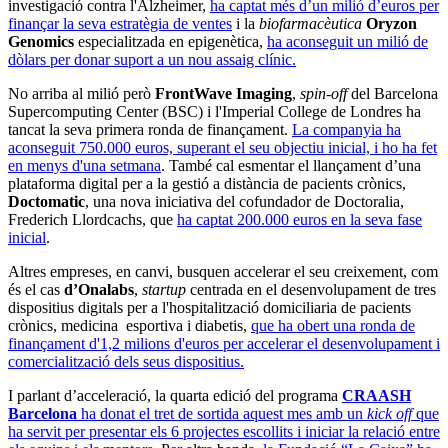
investigació contra l'Alzheimer,
ha captat més d’un milió d’euros per
finançar la seva estratègia de ventes
i la
biofarmacèutica
Oryzon
Genomics
especialitzada en epigenètica,
ha aconseguit un milió de
dòlars per donar suport a un nou assaig clínic.
No arriba al milió però
FrontWave Imaging
,
spin-off
del Barcelona
Supercomputing Center (BSC) i l'Imperial College de Londres ha
tancat la seva primera ronda de finançament.
La companyia ha
aconseguit 750.000 euros, superant el seu objectiu inicial, i ho ha fet
en menys d'una setmana
. També cal esmentar el llançament d’una
plataforma digital per a la gestió a distància de pacients crònics,
Doctomatic
, una nova iniciativa del cofundador de Doctoralia,
Frederich Llordcachs, que
ha captat 200.000 euros en la seva fase
inicial
.
Altres empreses, en canvi, busquen accelerar el seu creixement, com
és el cas
d’Onalabs
,
startup
centrada en el desenvolupament de tres
dispositius digitals per a l'hospitalització domiciliaria de pacients
crònics, medicina esportiva i diabetis,
que ha obert una ronda de
finançament d'1,2 milions d'euros per accelerar el desenvolupament i
comercialització dels seus dispositius.
I parlant d’acceleració, la quarta edició del programa
CRAASH
Barcelona
ha donat el tret de sortida aquest mes amb un
kick off
que
ha servit per presentar els 6 projectes escollits i iniciar la relació entre