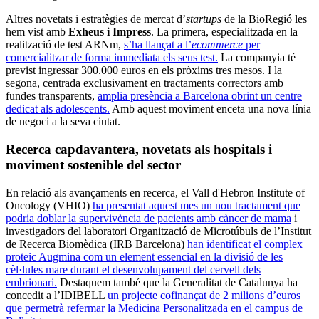
Altres novetats i estratègies de mercat d’
startups
de la BioRegió les
hem vist amb
Exheus i Impress
. La primera, especialitzada en la
realització de test ARNm,
s’ha llançat a l’
ecommerce
per
comercialitzar de forma immediata els seus test.
La companyia té
previst ingressar 300.000 euros en els pròxims tres mesos. I la
segona, centrada exclusivament en tractaments correctors amb
fundes transparents,
amplia presència a Barcelona obrint un centre
dedicat als adolescents.
Amb aquest moviment enceta una nova línia
de negoci a la seva ciutat.
Recerca capdavantera, novetats als hospitals i
moviment sostenible del sector
En relació als avançaments en recerca, el Vall d'Hebron Institute of
Oncology (VHIO)
ha presentat aquest mes un nou tractament que
podria doblar la supervivència de pacients amb càncer de mama
i
investigadors del laboratori Organització de Microtúbuls de l’Institut
de Recerca Biomèdica (IRB Barcelona)
han identificat el complex
proteic Augmina com un element essencial en la divisió de les
cèl·lules mare durant el desenvolupament del cervell dels
embrionari.
Destaquem també que la Generalitat de Catalunya ha
concedit a l’IDIBELL
un projecte cofinançat de 2 milions d’euros
que permetrà refermar la Medicina Personalitzada en el campus de