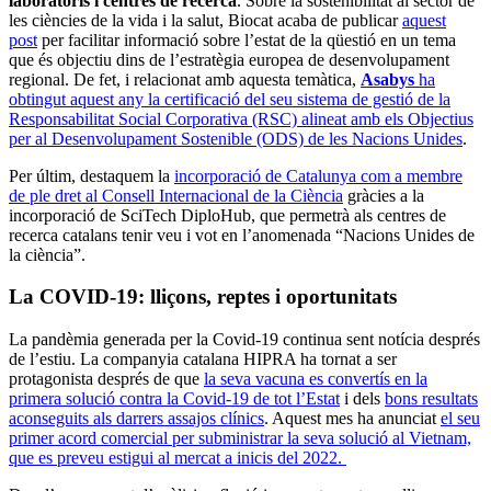
laboratoris i centres de recerca
. Sobre la sostenibilitat al sector de
les ciències de la vida i la salut, Biocat acaba de publicar
aquest
post
per facilitar informació sobre l’estat de la qüestió en un tema
que és objectiu dins de l’estratègia europea de desenvolupament
regional. De fet, i relacionat amb aquesta temàtica,
Asabys
ha
obtingut aquest any la certificació del seu sistema de gestió de la
Responsabilitat Social Corporativa (RSC) alineat amb els Objectius
per al Desenvolupament Sostenible (ODS) de les Nacions Unides
.
Per últim, destaquem la
incorporació de Catalunya com a membre
de ple dret al Consell Internacional de la Ciència
gràcies a la
incorporació de SciTech DiploHub, que permetrà als centres de
recerca catalans tenir veu i vot en l’anomenada “Nacions Unides de
la ciència”.
La COVID-19: lliçons, reptes i oportunitats
La pandèmia generada per la Covid-19 continua sent notícia després
de l’estiu. La companyia catalana HIPRA ha tornat a ser
protagonista després de que
la seva vacuna es convertís en la
primera solució contra la Covid-19 de tot l’Estat
i dels
bons resultats
aconseguits als darrers assajos clínics
. Aquest mes ha anunciat
el seu
primer acord comercial per subministrar la seva solució al Vietnam,
que es preveu estigui al mercat a inicis del 2022.