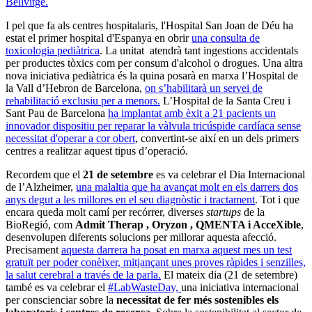
Bellvitge.
I pel que fa als centres hospitalaris, l'Hospital San Joan de Déu ha
estat el primer hospital d'Espanya en obrir
una consulta de
toxicologia pediàtrica
. La unitat atendrà tant ingestions accidentals
per productes tòxics com per consum d'alcohol o drogues. Una altra
nova iniciativa pediàtrica és la quina posarà en marxa l’Hospital de
la Vall d’Hebron de Barcelona,
on s’habilitarà un servei de
rehabilitació exclusiu per a menors.
L’Hospital de la Santa Creu i
Sant Pau de Barcelona
ha implantat amb èxit a 21 pacients un
innovador dispositiu per reparar la vàlvula tricúspide cardíaca sense
necessitat d'operar a cor obert
, convertint-se així en un dels primers
centres a realitzar aquest tipus d’operació.
Recordem que el
21 de setembre
es va celebrar el Dia Internacional
de l’Alzheimer,
una malaltia que ha avançat molt en els darrers dos
anys degut a les millores en el seu diagnòstic i tractament
. Tot i que
encara queda molt camí per recórrer, diverses
startups
de la
BioRegió, com
Admit Therap , Oryzon , QMENTA i AcceXible
,
desenvolupen diferents solucions per millorar aquesta afecció.
Precisament
aquesta darrera ha posat en marxa aquest mes un test
gratuït per poder conèixer, mitjançant unes proves ràpides i senzilles,
la salut cerebral a través de la parla.
El mateix dia (21 de setembre)
també es va celebrar el
#LabWasteDay,
una iniciativa internacional
per conscienciar sobre la
necessitat de fer més sostenibles els