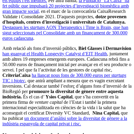
els equips i els mentors.
Per altra banda,
la Fundació “La Caixa” ha
fet públic que impulsarà 20 projectes d’investigació biomèdica amb
gran impacte social,
en el marc de la convocatòria CaixaResearch
Validate i Consolidate 2021. D'aquests projectes,
dotze provenen
d'hospitals, centres d'investigació i universitats de Catalunya.
Destaquen les
startups
AON Therapeutics i Time is Brain, que han
sigut seleccionats pel Consolidate amb un finançament de 300.000
euros cadascuna
.
Amb relació als fons d’inversió públics,
Biel Glasses i Dermavision
han guanyat el Health Longevity Catalyst d’EIT Health
, juntament
amb altres 19 empreses emergents europees. Cadascuna rebrà fins a
50.000 euros de finançament inicial per avançar en el seu producte o
servei. I pel que fa l’activitat de les gestores de capital risc,
CriteriaCaixa
ha llançat nous fons de 300.000 euros per
startups
TIC i
biotec
, que anirà ampliant a mesura que es vagin executant
inversions. Cal destacar també l’esforç d’alguns fons d’inversió de la
BioRegió per
promoure la diversitat de gènere entre aquesta
indústria.
És el cas d’
Ysios Capital
, que s’ha convertit en la
primera firma de
venture capital
de l’Estat i també la primera
internacional especialitzada en ciències de la vida i la salut que ha
aconseguit el certificat Diversity VC Standard,
Nina Capital,
que
ha publicat
un document d’anàlisi sobre la diversitat de gènere a la
indústria espanyola de capital privat i risc.