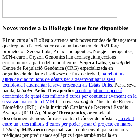
Noves rondes a la BioRegió i més fons disponibles
El nou curs a la BioRegió arrenca amb noves rondes de finançament
que trepitgen l'accelerador cap a un tancament de 2021 força
prometedor. Seqera Labs, Aelix Therapeutics, Nuege Therapeutics,
MJN-neuro i Oryzon Genomics han aconseguit injeccions
econòmiques a partir del milió d’euros.
Seqera Labs
,
spin-off
del
Centre de Regulació Genòmica (CRG) especialitzada en
organització de dades i
software
de flux de treball,
ha rebut una
ajuda de cinc milions de dòlars per a desenvolupar la seva
tecnologia i augmentar la seva presència als Estats Units
. Per la seva
banda, la
biotec
Aelix Therapeutics
ha obtingut una injecció
econòmica de quasi dos milions d’euros per continuar avançant en la
seva vacuna contra el VIH
i la nova
spin-off
de l’Institut de Recerca
Biomèdica (IRB) i de la Institució Catalana de Recerca i Estudis
Avançats (ICREA),
Nuage Therapeutics,
orientada al
descobriment de nous fàrmacs contra el càncer de pròstata,
ha rebut
entre un i tres milions d’euros per poder posar el projecte en marxa
.
L’
startup
MJN-neuro
especialitzada en desenvolupar solucions
mèdiques per predir atacs epilèptics i que també treballa en