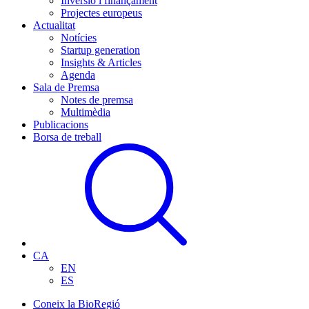
Inversió i finançament
Projectes europeus
Actualitat
Notícies
Startup generation
Insights & Articles
Agenda
Sala de Premsa
Notes de premsa
Multimèdia
Publicacions
Borsa de treball
CA
EN
ES
Coneix la BioRegió