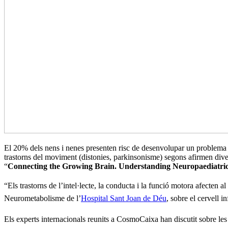
El 20% dels nens i nenes presenten risc de desenvolupar un problema n
trastorns del moviment (distonies, parkinsonisme) segons afirmen diverso
“
Connecting the Growing Brain.
Understanding Neuropaediatric
“Els trastorns de l’intel·lecte, la conducta i la funció motora afecten 
Neurometabolisme de l’
Hospital Sant Joan de Déu
, sobre el cervell 
Els experts internacionals reunits a CosmoCaixa han discutit sobre les 