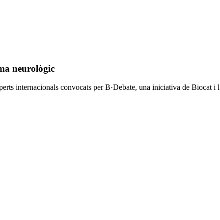
ema neurològic
ts internacionals convocats per B·Debate, una iniciativa de Biocat i l’