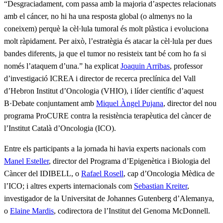
“Desgraciadament, com passa amb la majoria d’aspectes relacionats
amb el cáncer, no hi ha una resposta global (o almenys no la
coneixem) perquè la cèl·lula tumoral és molt plàstica i evoluciona
molt ràpidament. Per això, l’estratègia és atacar la cèl·lula per dues
bandes diferents, ja que el tumor no resisteix tant bé com ho fa si
només l’ataquem d’una.” ha explicat
Joaquin Arribas
, professor
d’investigació ICREA i director de recerca preclínica del Vall
d’Hebron Institut d’Oncologia (VHIO), i líder científic d’aquest
B·Debate conjuntament amb
Miquel Àngel Pujana
, director del nou
programa ProCURE contra la resistència terapèutica del càncer de
l’Institut Català d’Oncologia (ICO).
Entre els participants a la jornada hi havia experts nacionals com
Manel Esteller
,
director del Programa d’Epigenètica i Biologia del
Càncer del IDIBELL, o
Rafael Rosell
, cap d’Oncologia Mèdica de
l’ICO; i altres experts internacionals com
Sebastian Kreiter
,
investigador de la Universitat de Johannes Gutenberg d’Alemanya,
o
Elaine Mardis
, codirectora de l’Institut del Genoma McDonnell.