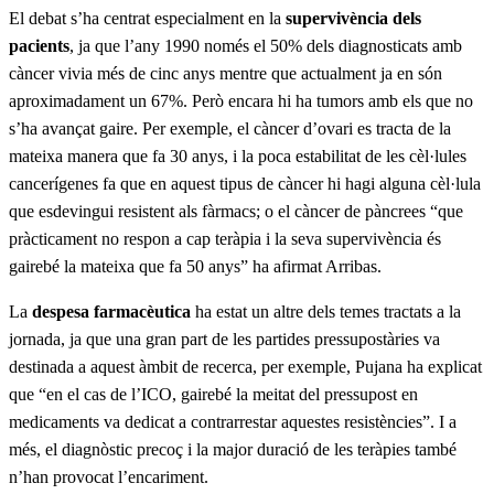
El debat s’ha centrat especialment en la
supervivència dels
pacients
, ja que l’any 1990 només el 50% dels diagnosticats amb
càncer vivia més de cinc anys mentre que actualment ja en són
aproximadament un 67%. Però encara hi ha tumors amb els que no
s’ha avançat gaire. Per exemple, el càncer d’ovari es tracta de la
mateixa manera que fa 30 anys, i la poca estabilitat de les cèl·lules
cancerígenes fa que en aquest tipus de càncer hi hagi alguna cèl·lula
que esdevingui resistent als fàrmacs; o el càncer de pàncrees “que
pràcticament no respon a cap teràpia i la seva supervivència és
gairebé la mateixa que fa 50 anys” ha afirmat Arribas.
La
despesa farmacèutica
ha estat un altre dels temes tractats a la
jornada, ja que una gran part de les partides pressupostàries va
destinada a aquest àmbit de recerca, per exemple, Pujana ha explicat
que “
en el cas de l’ICO, gairebé la meitat d
el pressupost en
medicaments va dedicat a contrarrestar aquestes resistències”. I a
més, el diagnòstic precoç i la major duració de les teràpies també
n’han provocat l’encariment.