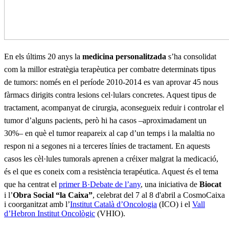
En els últims 20 anys la
medicina personalitzada
s’ha consolidat
com la millor estratègia terapèutica per combatre determinats tipus
de tumors: només en el període 2010-2014 es van aprovar 45 nous
fàrmacs dirigits contra lesions cel·lulars concretes. Aquest tipus de
tractament, acompanyat de cirurgia, aconsegueix reduir i controlar el
tumor d’alguns pacients, però hi ha casos –aproximadament un
30%– en què el tumor reapareix al cap d’un temps i la malaltia no
respon ni a segones ni a terceres línies de tractament. En aquests
casos les cèl·lules tumorals aprenen a créixer malgrat la medicació,
és el que es coneix com a resistència terapéutica. Aquest és el tema
que ha centrat el
primer B·Debate de l’any
, una iniciativa de
Biocat
i l’
Obra Social “la Caixa”
, celebrat del 7 al 8 d'abril a CosmoCaixa
i coorganitzat amb l’
Institut Català d’Oncologia
(ICO) i el
Vall
d’Hebron Institut Oncològic
(VHIO).