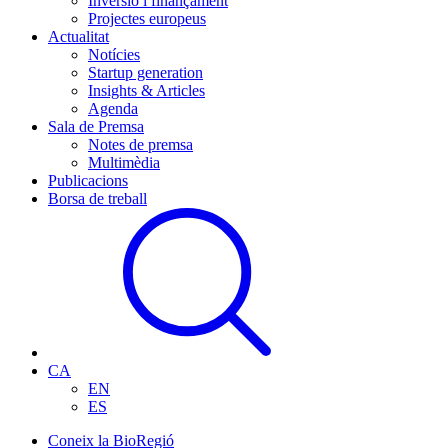
Inversió i finançament
Projectes europeus
Actualitat
Notícies
Startup generation
Insights & Articles
Agenda
Sala de Premsa
Notes de premsa
Multimèdia
Publicacions
Borsa de treball
CA
EN
ES
Coneix la BioRegió