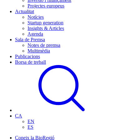
Inversió i finançament
Projectes europeus
Actualitat
Notícies
Startup generation
Insights & Articles
Agenda
Sala de Premsa
Notes de premsa
Multimèdia
Publicacions
Borsa de treball
CA
EN
ES
Coneix la BioRegió