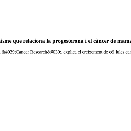
sme que relaciona la progesterona i el càncer de mama
at a &#039;Cancer Research&#039;, explica el creixement de cèl·lules c