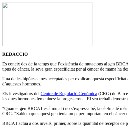
REDACCIÓ
Es coneix des de fa temps que l’existència de mutacions al gen BRCA
tipus de càncer, la seva gran especificitat per al càncer de mama ha des
Una de les hipòtesis més acceptades per explicar aquesta especificita
d’aquestes hormones.
Els investigadors del
Centre de Regulació Genòmica
(CRG) de Barcelo
les dues hormones femenines: la progesterona. El seu treball demostra
“Quan el gen BRCA1 està mutat i no s’expressa bé, la cèl·lula té més re
CRG. “Sabíem que aquest gen tenia un paper important en el càncer d
BRCA1 actua a dos nivells, primer, sobre la quantitat de receptor de pr