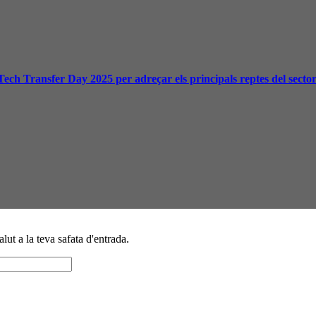
Tech Transfer Day 2025 per adreçar els principals reptes del secto
alut a la teva safata d'entrada.