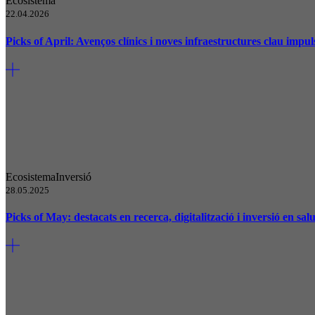
Ecosistema
22.04.2026
Picks of April: Avenços clínics i noves infraestructures clau impu
Ecosistema
Inversió
28.05.2025
Picks of May: destacats en recerca, digitalització i inversió en salu