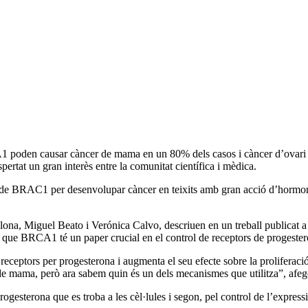
1 poden causar càncer de mama en un 80% dels casos i càncer d’ovari e
pertat un gran interès entre la comunitat científica i mèdica.
t de BRAC1 per desenvolupar càncer en teixits amb gran acció d’hormones
na, Miguel Beato i Verónica Calvo, descriuen en un treball publicat a 
 que BRCA1 té un paper crucial en el control de receptors de progesteron
ceptors per progesterona i augmenta el seu efecte sobre la proliferació 
e mama, però ara sabem quin és un dels mecanismes que utilitza”, afeg
ogesterona que es troba a les cèl·lules i segon, pel control de l’express