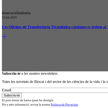
Innovació
Indústria
25.04.2025
Les Oficines de Transferència Tecnològica catalanes es troben al 
Subscriu-te
a les nostres newsletters
Totes les novetats de Biocat i del sector de les ciències de la vida i la s
Email
Et pots donar de baixa quan ho desitgis.
Per a més informació, revisa la nostra
Política de Privacitat
.