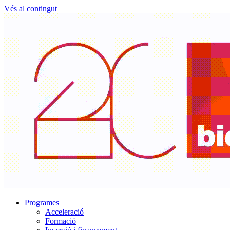
Vés al contingut
Programes
Acceleració
Formació