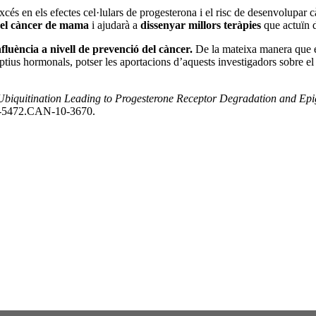
xcés en els efectes cel·lulars de progesterona i el risc de desenvolupa
del càncer de mama
i ajudarà a
dissenyar millors teràpies
que actuïn d
nfluència a nivell de prevenció del càncer.
De la mateixa manera que en 
ius hormonals, potser les aportacions d’aquests investigadors sobre el
iquitination Leading to Progesterone Receptor Degradation and Epig
8-5472.CAN-10-3670.