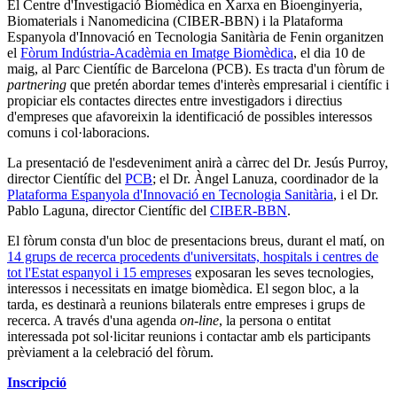
El Centre d'Investigació Biomèdica en Xarxa en Bioenginyeria,
Biomaterials i Nanomedicina (CIBER-BBN) i la Plataforma
Espanyola d'Innovació en Tecnologia Sanitària de Fenin organitzen
el
Fòrum Indústria-Acadèmia en Imatge Biomèdica
, el dia 10 de
maig, al Parc Científic de Barcelona (PCB). Es tracta d'un fòrum de
partnering
que pretén abordar temes d'interès empresarial i científic i
propiciar els contactes directes entre investigadors i directius
d'empreses que afavoreixin la identificació de possibles interessos
comuns i col·laboracions.
La presentació de l'esdeveniment anirà a càrrec del Dr. Jesús Purroy,
director Científic del
PCB
; el Dr. Àngel Lanuza, coordinador de la
Plataforma Espanyola d'Innovació en Tecnologia Sanitària
, i el Dr.
Pablo Laguna, director Científic del
CIBER-BBN
.
El fòrum consta d'un bloc de presentacions breus, durant el matí, on
14 grups de recerca procedents d'universitats, hospitals i centres de
tot l'Estat espanyol i 15 empreses
exposaran les seves tecnologies,
interessos i necessitats en imatge biomèdica. El segon bloc, a la
tarda, es destinarà a reunions bilaterals entre empreses i grups de
recerca. A través d'una agenda
on-line
, la persona o entitat
interessada pot sol·licitar reunions i contactar amb els participants
prèviament a la celebració del fòrum.
Inscripció