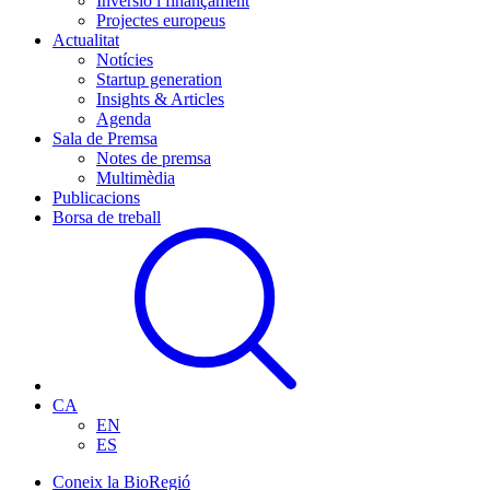
Inversió i finançament
Projectes europeus
Actualitat
Notícies
Startup generation
Insights & Articles
Agenda
Sala de Premsa
Notes de premsa
Multimèdia
Publicacions
Borsa de treball
CA
EN
ES
Coneix la BioRegió