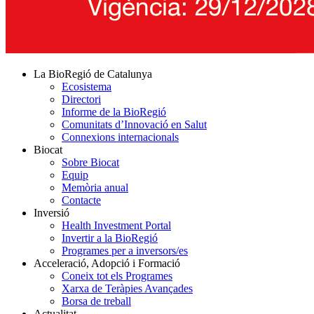
La BioRegió de Catalunya
Ecosistema
Directori
Informe de la BioRegió
Comunitats d’Innovació en Salut
Connexions internacionals
Biocat
Sobre Biocat
Equip
Memòria anual
Contacte
Inversió
Health Investment Portal
Invertir a la BioRegió
Programes per a inversors/es
Acceleració, Adopció i Formació
Coneix tot els Programes
Xarxa de Teràpies Avançades
Borsa de treball
Actualitat