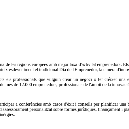
na de les regions europees amb major taxa d'activitat emprenedora. Els
 mateix esdeveniment el tradicional Dia de l'Emprenedor, la cimera d'
tots els professionals que vulguin crear un negoci o fer créixer una e
ta de més de 12.000 emprenedors, professionals de l'àmbit de la innovació
icipar a conferències amb casos d'èxit i consells per planificar una bo
d'assessorament personalitzat sobre formes jurídiques, finançament i plan
inèrgies.