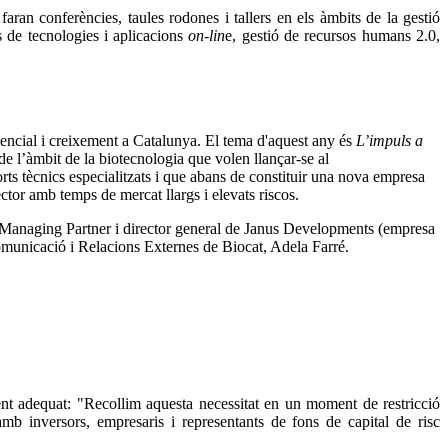
faran conferències, taules rodones i tallers en els àmbits de la gestió
ús de tecnologies i aplicacions
on-lin
e, gestió de recursos humans 2.0,
tencial i creixement a Catalunya. El tema d'aquest any és
L’impuls a
e l’àmbit de la biotecnologia que volen llançar-se al
ts tècnics especialitzats i que abans de constituir una nova empresa
ector amb temps de mercat llargs i elevats riscos.
 Managing Partner i director general de Janus Developments (empresa
 Comunicació i Relacions Externes de Biocat, Adela Farré.
ent adequat: "Recollim aquesta necessitat en un moment de restricció
mb inversors, empresaris i representants de fons de capital de risc