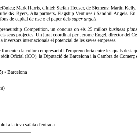
efónica; Mark Harris, d'Intel; Stefan Heuser, de Siemens; Martin Kelly
ufield& Byers, Alta partners, Flagship Ventures i Sandhill Angels. En 
fons de capital de risc o el paper dels
super angels
.
repreneurship Competition, un concurs on els 25 millors
business plan
ls seus projectes. Un jurat coordinat per Jerome Engel, director del Cen
 a inversors internacionals el potencial de les seves empreses.
ue fomenten la cultura empresarial i l'emprenedoria entre les quals des
Crèdit Oficial (ICO), la Diputació de Barcelona i la Cambra de Comerç 
5) • Barcelona
nt)
alut a la teva safata d'entrada.