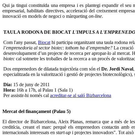
Qui ja tingui constituïda una empresa i es plantegi expandir el seu 
empresarial, habilitats directives, acceleració del creixement empresa
innovació en models de negoci o màrqueting
on-line
.
TAULA RODONA DE BIOCAT
L'IMPULS A L'EMPRENED
Com l'any passat,
Biocat
hi participa organitzant una taula rodona re
l’emprenedoria al sector biotec: tothom ha d’emprendre?
La creació d
desenvolupament d’un projecte de recerca per apropar-lo al mercat. Hi
biotec
cal sotmetre les troballes de la recerca a un procés de valoritza
Dos emprenedors de dilatada trajectòria com són el
Dr. Jordi Naval
especialitzada en la valorització i gestió de projectes biotecnològics
Dia:
15 de juny de 2011
Hora:
16h a 17h, al Palau 1 (Sala 1)
Per assistir-hi només cal
acreditar-se al saló Bizbarcelona
Mercat del finançament (Palau 5)
El director de Bizbarcelona, Aleix Planas, remarca que a més de les
creditícia, creant el marc perquè els emprenedors contactin amb en
internacionals interessats en
start-up
i projectes innovadors". Tot això