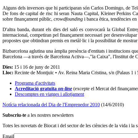
Alguns dels inversors que hi participaran són Carlos Domingo, de Tel
De fons de capital de risc hi seran Nauta Capital, Kleiner Perkins Ca
sobre finançament públic,
crowdfounding
i banca ètica, tendències en 
D'altra banda, durant els dies del saló es convocarà la Global Ent
internacional, competiran pel finançament necessari per desenvolupar e
propostes que obtindran premis en metàl·lic i la possibilitat de mostrar
Bizbarcelona aglutina una àmplia presència d'entitats i institucions q
Barcelona —a través de Barcelona Activa—,"la Caixa", l'Institut de 
Dies:
15 i 16 de juny de 2011
Lloc:
Recinte de Montjuïc • Av. Reina Maria Cristina, s/n (Palaus 1 i 
Programa d'activitats
Acreditació gratuïta
on-line
(excepte el Mercat del finançame
Descomptes en viatges i allotjament
Notícia relacionada del Dia de l'Emprenedor 2010
(14/6/2010)
Subscriu-te
a les nostres newsletters
Totes les novetats de Biocat i del sector de les ciències de la vida i la s
Email