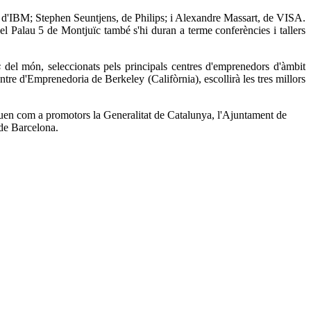
, d'IBM; Stephen Seuntjens, de Philips; i Alexandre Massart, de VISA.
el Palau 5 de Montjuïc també s'hi duran a terme conferències i tallers
s
del món, seleccionats pels principals centres d'emprenedors d'àmbit
tre d'Emprenedoria de Berkeley (Califòrnia), escollirà les tres millors
taquen com a promotors la Generalitat de Catalunya, l'Ajuntament de
de Barcelona.