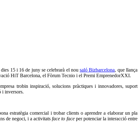
 dies 15 i 16 de juny se celebrarà el nou
saló Bizbarcelona
, que llança
innovació HiT Barcelona, el Fòrum Tecnio i el Premi EmprenedorXXI.
mpresa trobin inspiració, solucions pràctiques i innovadores, suport
 i inversors.
na estratègia comercial i trobar clients o aprendre a elaborar un pla
s de negoci, i a activitats
face to face
per potenciar la interacció entre