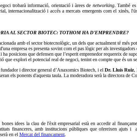
negoci trobarà informació, orientació i àrees de
networking
. També es 
rial, internacionalització i accés a mercats emergents com el xinès, l'
ORIA AL SECTOR BIOTEC: TOTHOM HA D'EMPRENDRE?
lacionada amb el sector biotecnològic, un dels que actualment té més po
'una empresa es presenta sovint com el pas lògic per als investigadors d
 ha posicions que defensen que l’esperit emprenedor requereix de supor
ció que explori el potencial real de negoci, tenint en compte que és un s
, fundador i director general d’Anaxomics Biotech, i el
Dr. Lluís Ruiz
,
), seran els ponents d'aquesta taula. La moderadora serà la directora de
 bones idees la clau de l'èxit empresarial està en accedir al finançam
titats financeres, amb institucions públiques que ofereixen ajuts i a
 serà en el
Mercat del finançament
.