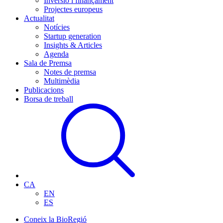
Inversió i finançament
Projectes europeus
Actualitat
Notícies
Startup generation
Insights & Articles
Agenda
Sala de Premsa
Notes de premsa
Multimèdia
Publicacions
Borsa de treball
CA
EN
ES
Coneix la BioRegió