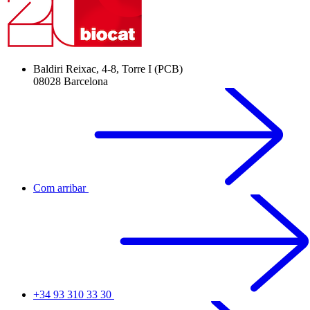
Baldiri Reixac, 4-8, Torre I (PCB)
08028 Barcelona
Com arribar
+34 93 310 33 30