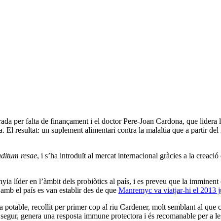
rada per falta de finançament i el doctor Pere-Joan Cardona, que lidera 
. El resultat: un suplement alimentari contra la malaltia que a partir del
ditum resae
, i s’ha introduït al mercat internacional gràcies a la creació 
yia líder en l’àmbit dels probiòtics al país, i es preveu que la imminent
 amb el país es van establir des de que
Manremyc va viatjar-hi el 2013 
ua potable,
recollit per primer cop al riu Cardener,
molt semblant al que c
 segur, genera una resposta immune protectora i és recomanable per a les