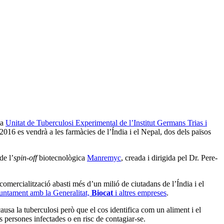
la
Unitat de Tuberculosi Experimental de l’Institut Germans Trias i
 2016 es vendrà a les farmàcies de l’Índia i el Nepal, dos dels països
de l’
spin-off
biotecnològica
Manremyc
, creada i dirigida pel Dr. Pere-
 comercialització abasti més d’un milió de ciutadans de l’Índia i el
juntament amb la Generalitat,
Biocat
i altres empreses
.
ausa la tuberculosi però que el cos identifica com un aliment i el
 persones infectades o en risc de contagiar-se.