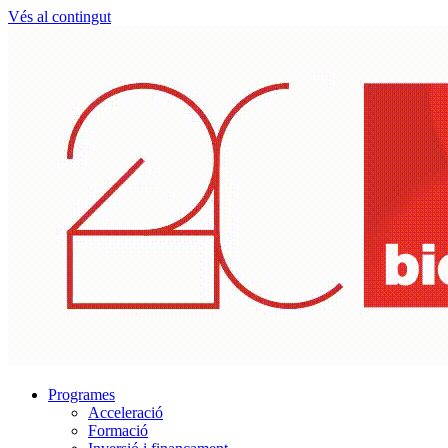
Vés al contingut
Programes
Acceleració
Formació