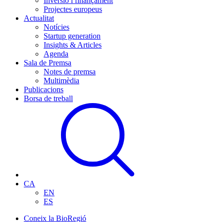
Inversió i finançament
Projectes europeus
Actualitat
Notícies
Startup generation
Insights & Articles
Agenda
Sala de Premsa
Notes de premsa
Multimèdia
Publicacions
Borsa de treball
CA
EN
ES
Coneix la BioRegió