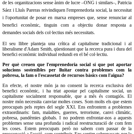
de les organitzacions sense ànim de lucre –ONG i similars–, Patricia
Sáez i Lluís Pareras reivindiquen l'emprenedoria social, la necessitat
i l'oportunitat de posar en marxa empreses que, sense renunciar al
benefici econòmic, tinguin com a objectiu donar resposta a
demandes socials dels col·lectius més necessitats.
El seu llibre planteja una crítica al capitalisme tradicional i al
liberalisme d'Adam Smith, qüestionant que la recerca pura i dura del
benefici econòmic individual redundi en el bé col·lectiu.
Per què creuen que l'emprenedoria social sí que pot aportar
solucions sostenibles per lluitar contra problemes com la
pobresa, la fam o l'escassetat de recursos bàsics com l'aigua?
En efecte, el nostre món ja no consent la recerca exclusiva del
benefici econòmic, i ha triat apostar pel capitalisme social, un
capitalisme socialment responsable, que a més és contagiós. El
nostre món necessita canviar moltes coses. Som molts els que estem
preocupats pels reptes del segle XXI. Ens enfrontem a problemes
extraordinaris: fam, malalties, guerres, terrorisme, canvi climàtic,
pobresa, pandèmies globals. I no podrem enfrontar-nos a aquests
problemes sense una profunda i radical reestructuració de com fem
les coses. Estem preocupats però no sabem com passar de la
preocupació a l'acció, com contribuir. Ens sentim sobrepassats per la