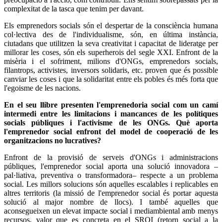
complexitat de la tasca que tenim per davant.
Els emprenedors socials són el despertar de la consciència humana
col·lectiva des de l'individualisme, són, en última instància,
ciutadans que utilitzen la seva creativitat i capacitat de lideratge per
millorar les coses, són els superherois del segle XXI. Enfront de la
misèria i el sofriment, milions d'ONGs, emprenedors socials,
filantrops, activistes, inversors solidaris, etc. proven que és possible
canviar les coses i que la solidaritat entre els pobles és més forta que
l'egoisme de les nacions.
En el seu llibre presenten l'emprenedoria social com un camí
intermedi entre les limitacions i mancances de les polítiques
socials públiques i l'activisme de les ONGs. Què aporta
l'emprenedor social enfront del model de cooperació de les
organitzacions no lucratives?
Enfront de la provisió de serveis d'ONGs i administracions
públiques, l'emprenedor social aporta una solució innovadora –
pal·liativa, preventiva o transformadora– respecte a un problema
social. Les millors solucions són aquelles escalables i replicables en
altres territoris (la missió de l'emprenedor social és portar aquesta
solució al major nombre de llocs). I també aquelles que
aconsegueixen un elevat impacte social i mediambiental amb menys
recursos, valor que es concreta en el SROI (retorn social a la