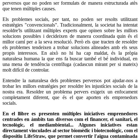
perversos que no poden ser formulats de manera estructurada atès
que tenen múltiples causes.
Els problemes socials, per tant, no poden ser resolts utilitzant
estratègies "convencionals". Tradicionalment, la societat ha intentat
resoldre'ls utilitzant múltiples experts que opinen sobre les millors
solucions possibles i decideixen de manera coordinada quin és el
millor camí per a la seva resolució. Però els que tracten de resoldre
els problemes tendeixen a trobar solucions alineades amb els seus
propis interessos. En això no hi ha cap maldat, és la pròpia
naturalesa humana la que ens fa buscar també el bé individual, en
una mena de tendència centrífuga (cadascun mirant per si mateix)
molt difícil de controlar.
Entendre la naturalesa dels problemes perversos pot ajudar-nos a
trobar les millors estratègies per resoldre les injustícies socials de la
nostra era. Resoldre un problema pervers exigeix un enfocament
completament diferent, que és el que aporten els emprenedors
socials.
En el llibre es presenten múltiples iniciatives emprenedores
centrades en àmbits tan diversos com el financer, el sanitari, el
tecnològic, el mediambiental... Algunes iniciatives estan
directament vinculades al sector biomèdic i biotecnològic, com el
dispositiu LifeStraw, que permet convertir l'aigua contaminada