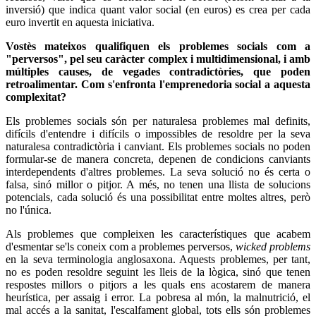
inversió) que indica quant valor social (en euros) es crea per cada
euro invertit en aquesta iniciativa.
Vostès mateixos qualifiquen els problemes socials com a
"perversos", pel seu caràcter complex i multidimensional, i amb
múltiples causes, de vegades contradictòries, que poden
retroalimentar. Com s'enfronta l'emprenedoria social a aquesta
complexitat?
Els problemes socials són per naturalesa problemes mal definits,
difícils d'entendre i difícils o impossibles de resoldre per la seva
naturalesa contradictòria i canviant. Els problemes socials no poden
formular-se de manera concreta, depenen de condicions canviants
interdependents d'altres problemes. La seva solució no és certa o
falsa, sinó millor o pitjor. A més, no tenen una llista de solucions
potencials, cada solució és una possibilitat entre moltes altres, però
no l'única.
Als problemes que compleixen les característiques que acabem
d'esmentar se'ls coneix com a problemes perversos,
wicked problems
en la seva terminologia anglosaxona. Aquests problemes, per tant,
no es poden resoldre seguint les lleis de la lògica, sinó que tenen
respostes millors o pitjors a les quals ens acostarem de manera
heurística, per assaig i error. La pobresa al món, la malnutrició, el
mal accés a la sanitat, l'escalfament global, tots ells són problemes