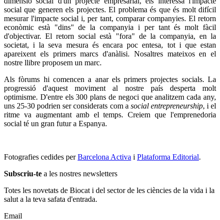
dimensió social d'un projecte empresarial, els interessa l'impacte
social que generen els projectes. El problema és que és molt difícil
mesurar l'impacte social i, per tant, comparar companyies. El retorn
econòmic està "dins" de la companyia i per tant és molt fàcil
d'objectivar. El retorn social està "fora" de la companyia, en la
societat, i la seva mesura és encara poc entesa, tot i que estan
apareixent els primers marcs d'anàlisi. Nosaltres mateixos en el
nostre llibre proposem un marc.
Als fòrums hi comencen a anar els primers projectes socials. La
progressió d'aquest moviment al nostre país desperta molt
optimisme. D'entre els 300 plans de negoci que analitzem cada any,
uns 25-30 podrien ser considerats com a
social entrepreneurship
, i el
ritme va augmentant amb el temps. Creiem que l'emprenedoria
social té un gran futur a Espanya.
Fotografies cedides per
Barcelona Activa
i
Plataforma Editorial
.
Subscriu-te
a les nostres newsletters
Totes les novetats de Biocat i del sector de les ciències de la vida i la
salut a la teva safata d'entrada.
Email