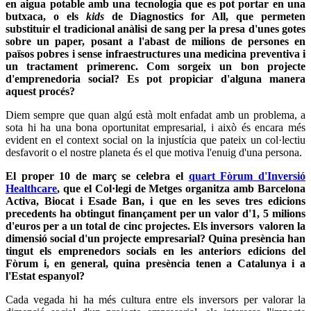
en aigua potable amb una tecnologia que es pot portar en una
butxaca, o els
kids
de Diagnostics for All, que permeten
substituir el tradicional anàlisi de sang per la presa d'unes gotes
sobre un paper, posant a l'abast de milions de persones en
països pobres i sense infraestructures una medicina preventiva i
un tractament primerenc. Com sorgeix un bon projecte
d'emprenedoria social? Es pot propiciar d'alguna manera
aquest procés?
Diem sempre que quan algú està molt enfadat amb un problema, a
sota hi ha una bona oportunitat empresarial, i això és encara més
evident en el context social on la injustícia que pateix un col·lectiu
desfavorit o el nostre planeta és el que motiva l'enuig d'una persona.
El proper 10 de març se celebra el
quart Fòrum d'Inversió
Healthcare
, que el Col·legi de Metges organitza amb Barcelona
Activa, Biocat i Esade Ban, i que en les seves tres edicions
precedents ha obtingut finançament per un valor d'1, 5 milions
d'euros per a un total de cinc projectes. Els inversors valoren la
dimensió social d'un projecte empresarial? Quina presència han
tingut els emprenedors socials en les anteriors edicions del
Fòrum i, en general, quina presència tenen a Catalunya i a
l'Estat espanyol?
Cada vegada hi ha més cultura entre els inversors per valorar la