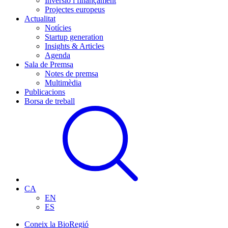
Inversió i finançament
Projectes europeus
Actualitat
Notícies
Startup generation
Insights & Articles
Agenda
Sala de Premsa
Notes de premsa
Multimèdia
Publicacions
Borsa de treball
CA
EN
ES
Coneix la BioRegió