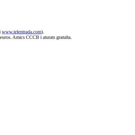
i
www.telentrada.com
).
 euros. Amics CCCB i aturats gratuïta.