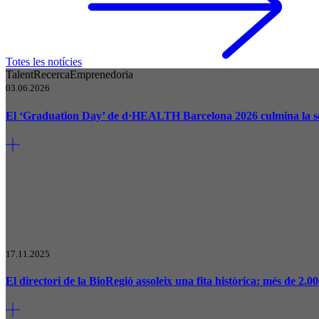
Totes les notícies
Talent
Recerca
Emprenedoria
03.06.2026
El ‘Graduation Day’ de d·HEALTH Barcelona 2026 culmina la se
17.11.2025
El directori de la BioRegió assoleix una fita històrica: més de 2.00