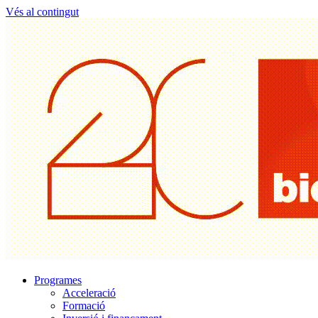
Vés al contingut
Programes
Acceleració
Formació