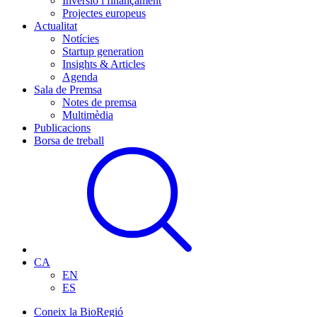
Inversió i finançament
Projectes europeus
Actualitat
Notícies
Startup generation
Insights & Articles
Agenda
Sala de Premsa
Notes de premsa
Multimèdia
Publicacions
Borsa de treball
CA
EN
ES
Coneix la BioRegió