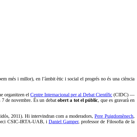
em més i millor), en l’àmbit ètic i social el progrés no és una ciència
e organitzen el
Centre Internacional per al Debat Científic
(CIDC) —
s 7 de novembre. És un debat
obert a tot el públic
, que es gravarà en
idós, 2011). Hi intervindran com a moderadors,
Pere Puigdomènech
,
onsorci CSIC-IRTA-UAB, i
Daniel Gamper
, professor de Filosofia de la