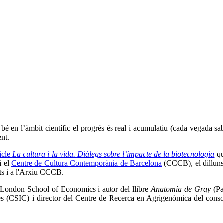
bé en l’àmbit científic el progrés és real i acumulatiu (cada vegada sab
ent.
icle
La cultura i la vida. Diàlegs sobre l’impacte de la biotecnologia
qu
i el
Centre de Cultura Contemporània de Barcelona
(CCCB), el dillun
ats i a l'Arxiu CCCB.
 London School of Economics i autor del llibre
Anatomía de Gray
(Pa
iques (CSIC) i director del Centre de Recerca en Agrigenòmica del c