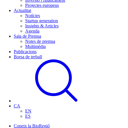
Inversió i finançament
Projectes europeus
Actualitat
Notícies
Startup generation
Insights & Articles
Agenda
Sala de Premsa
Notes de premsa
Multimèdia
Publicacions
Borsa de treball
CA
EN
ES
Coneix la BioRegió