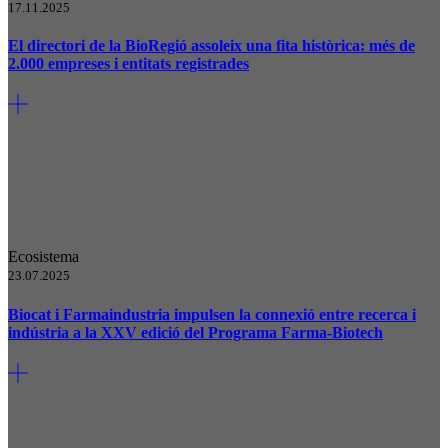
17.11.2025
El directori de la BioRegió assoleix una fita històrica: més de
2.000 empreses i entitats registrades
Ecosistema
23.07.2025
Biocat i Farmaindustria impulsen la connexió entre recerca i
indústria a la XXV edició del Programa Farma-Biotech