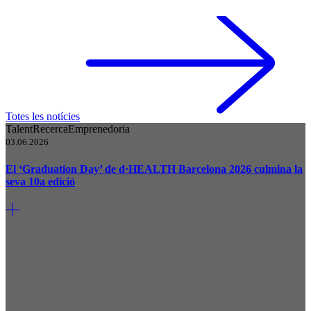
Totes les notícies
Talent
Recerca
Emprenedoria
03.06.2026
El ‘Graduation Day’ de d·HEALTH Barcelona 2026 culmina la
seva 10a edició