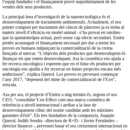
l’equip fundador i el finançament prové majoritàriament de les
vendes dels seus productes.
La principal àrea d’investigació de la nanotecnològica és el
desenvolupament de tractaments antitumorals. Actualment, el seu
primer compost per tractament del càncer de pàncrees ja es troba al
mateix nivell d’eficàcia en model animal –s’ha provat en ratolins–
que la quimioteràpia actual, però sense cap efecte secundari. Endor
pretén aconseguir el finançament necessari per dur a terme les
proves en humans mitjançant la comercialització de la crema
llençada al mercat. “L'objectiu dels productes que desenvolupem és
finançar els que estem desenvolupant. Ara la cosmética ens ajuda a
fer recerca oncològica i esperem que en el futur els productes per
oncología ens ajudin a fer recercar en futurs projectes encara més
ambiciosos”, explica Querol. Les proves es preveuen començar
l’any 2017, “depenent del ritme de comercialització de l'
Y.en
”,
senyala.
Ara per ara, el projecte d’Endor a mig termini és, segons el seu
CEO, “consolidar Y.en Effect com una marca cosmètica de
referència a nivell internacional i arribar a la fase de
desenvolupament clínic del nostre candidat amb les màximes
garanties d'éxit”. Els tres fundadors de la companyia, Joaquin
Querol; Judith Sendra –directora de R+D– i Javier Fernández –
director financer–, preveuen basar el seu creixement internacional en