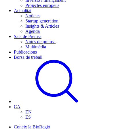
Inversió i finançament
Projectes europeus
Actualitat
Notícies
Startup generation
Insights & Articles
Agenda
Sala de Premsa
Notes de premsa
Multimèdia
Publicacions
Borsa de treball
CA
EN
ES
Coneix la BioRegió