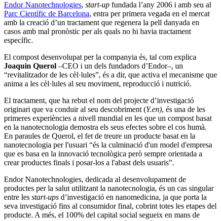
Endor Nanotechnologies
,
start-up­
fundada l’any 2006 i amb seu al
Parc Científic de Barcelona
, entra per primera vegada en el mercat
amb la creació d’un tractament que regenera la pell danyada en
casos amb mal pronòstic per als quals no hi havia tractament
específic.
El compost desenvolupat per la companyia és, tal com explica
Joaquin Querol
–CEO i un dels fundadors d’Endor–, un
“revitalitzador de les cèl·lules”, és a dir, que activa el mecanisme que
anima a les cèl·lules al seu moviment, reproducció i nutrició.
El tractament, que ha rebut el nom del projecte d’investigació
originari que va conduir al seu descobriment (
Y.en)
, és una de les
primeres experiències a nivell mundial en les que un compost basat
en la nanotecnologia demostra els seus efectes sobre el cos humà.
En paraules de Querol, el fet de treure un producte basat en la
nanotecnologia per l'usuari “és la culminació d'un model d'empresa
que es basa en la innovació tecnològica però sempre orientada a
crear productes finals i posar-los a l'abast dels usuaris”.
Endor Nanotechnologies, dedicada al desenvolupament de
productes per la salut utilitzant la nanotecnologia, és un cas singular
entre les
start-ups
d’investigació en nanomedicina, ja que porta la
seva investigació fins al consumidor final, cobrint totes les etapes del
producte. A més, el 100% del capital social segueix en mans de