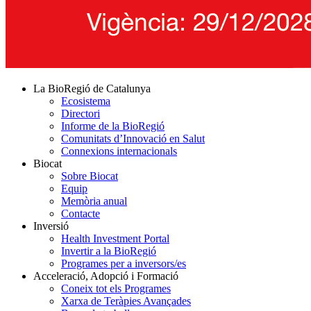
La BioRegió de Catalunya
Ecosistema
Directori
Informe de la BioRegió
Comunitats d’Innovació en Salut
Connexions internacionals
Biocat
Sobre Biocat
Equip
Memòria anual
Contacte
Inversió
Health Investment Portal
Invertir a la BioRegió
Programes per a inversors/es
Acceleració, Adopció i Formació
Coneix tot els Programes
Xarxa de Teràpies Avançades