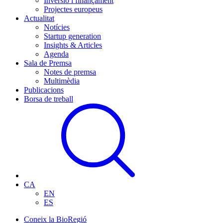
Inversió i finançament
Projectes europeus
Actualitat
Notícies
Startup generation
Insights & Articles
Agenda
Sala de Premsa
Notes de premsa
Multimèdia
Publicacions
Borsa de treball
CA
EN
ES
Coneix la BioRegió