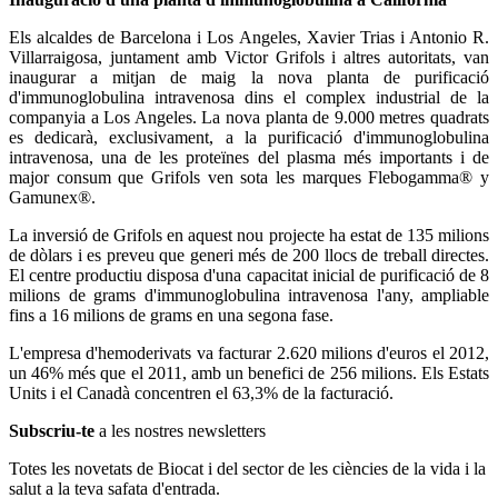
Els alcaldes de Barcelona i Los Angeles, Xavier Trias i Antonio R.
Villarraigosa, juntament amb Victor Grifols i altres autoritats, van
inaugurar a mitjan de maig la nova planta de purificació
d'immunoglobulina intravenosa dins el complex industrial de la
companyia a Los Angeles. La nova planta de 9.000 metres quadrats
es dedicarà, exclusivament, a la purificació d'immunoglobulina
intravenosa, una de les proteïnes del plasma més importants i de
major consum que Grifols ven sota les marques Flebogamma® y
Gamunex®.
La inversió de Grifols en aquest nou projecte ha estat de 135 milions
de dòlars i es preveu que generi més de 200 llocs de treball directes.
El centre productiu disposa d'una capacitat inicial de purificació de 8
milions de grams d'immunoglobulina intravenosa l'any, ampliable
fins a 16 milions de grams en una segona fase.
L'empresa d'hemoderivats va facturar 2.620 milions d'euros el 2012,
un 46% més que el 2011, amb un benefici de 256 milions. Els Estats
Units i el Canadà concentren el 63,3% de la facturació.
Subscriu-te
a les nostres newsletters
Totes les novetats de Biocat i del sector de les ciències de la vida i la
salut a la teva safata d'entrada.