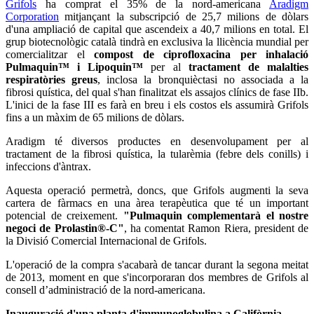
Grifols
ha comprat el 35% de la nord-americana
Aradigm
Corporation
mitjançant la subscripció de 25,7 milions de dòlars
d'una ampliació de capital que ascendeix a 40,7 milions en total. El
grup biotecnològic català tindrà en exclusiva la llicència mundial per
comercialitzar el
compost de ciprofloxacina per inhalació
Pulmaquin™ i Lipoquin™
per al
tractament de malalties
respiratòries greus
, inclosa la bronquièctasi no associada a la
fibrosi quística, del qual s'han finalitzat els assajos clínics de fase IIb.
L'inici de la fase III es farà en breu i els costos els assumirà Grifols
fins a un màxim de 65 milions de dòlars.
Aradigm té diversos productes en desenvolupament per al
tractament de la fibrosi quística, la tularèmia (febre dels conills) i
infeccions d'àntrax.
Aquesta operació permetrà, doncs, que Grifols augmenti la seva
cartera de fàrmacs en una àrea terapèutica que té un important
potencial de creixement.
"Pulmaquin complementarà el nostre
negoci de Prolastin®-C"
, ha comentat Ramon Riera, president de
la Divisió Comercial Internacional de Grifols.
L'operació de la compra s'acabarà de tancar durant la segona meitat
de 2013, moment en que s'incorporaran dos membres de Grifols al
consell d’administració de la nord-americana.
Inauguració d'una planta d'immunoglobulina a Califòrnia