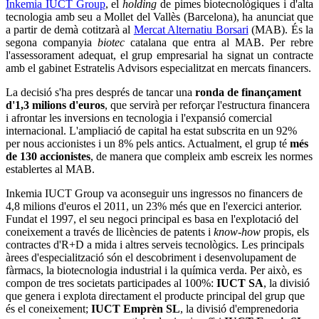
Inkemia IUCT Group
, el
holding
de pimes biotecnològiques i d'alta
tecnologia amb seu a Mollet del Vallès (Barcelona), ha anunciat que
a partir de demà cotitzarà al
Mercat Alternatiu Borsari
(MAB). És la
segona companyia
biotec
catalana que entra al MAB. Per rebre
l'assessorament adequat, el grup empresarial ha signat un contracte
amb el gabinet Estratelis Advisors especialitzat en mercats financers.
La decisió s'ha pres després de tancar una
ronda de finançament
d'1,3 milions d'euros
, que servirà per reforçar l'estructura financera
i afrontar les inversions en tecnologia i l'expansió comercial
internacional. L'ampliació de capital ha estat subscrita en un 92%
per nous accionistes i un 8% pels antics. Actualment, el grup té
més
de 130 accionistes
, de manera que compleix amb escreix les normes
establertes al MAB.
Inkemia IUCT Group va aconseguir uns ingressos no financers de
4,8 milions d'euros el 2011, un 23% més que en l'exercici anterior.
Fundat el 1997, el seu negoci principal es basa en l'explotació del
coneixement a través de llicències de patents i
know-how
propis, els
contractes d'R+D a mida i altres serveis tecnològics. Les principals
àrees d'especialització són el descobriment i desenvolupament de
fàrmacs, la biotecnologia industrial i la química verda. Per això, es
compon de tres societats participades al 100%:
IUCT SA
, la divisió
que genera i explota directament el producte principal del grup que
és el coneixement;
IUCT Emprèn SL
, la divisió d'emprenedoria