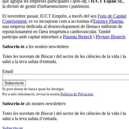
que agrupa les empreses participades i
spin-off
, i
IUCT Espais SL
,
la divisió de gestió d'infraestructures i patrimoni.
El novembre passat, IUCT Emprèn, a través del seu
Fons de Capital
Coneixement
, es va incorporar com a accionista d'
Enemce Pharma
,
una empresa dedicada al desenvolupament de fàrmacs millorats de
reposicionament en l'àrea terapèutica cardiovascular. També
participa amb capital minoritari a
Plasmia Biotech
i
Phyture Biotech
.
Subscriu-te
a les nostres newsletters
Totes les novetats de Biocat i del sector de les ciències de la vida i la
salut a la teva safata d'entrada.
Email
Et pots donar de baixa quan ho desitgis.
Per a més informació, revisa la nostra
Política de Privacitat
.
Subscriu-te
als nostres
newsletters
Totes les novetats de Biocat i del sector de les ciències de la vida i la
salut a la teva safata d’entrada.
Subscriu-te