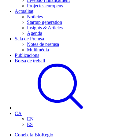
Inversió i finançament
Projectes europeus
Actualitat
Notícies
Startup generation
Insights & Articles
Agenda
Sala de Premsa
Notes de premsa
Multimèdia
Publicacions
Borsa de treball
CA
EN
ES
Coneix la BioRegió