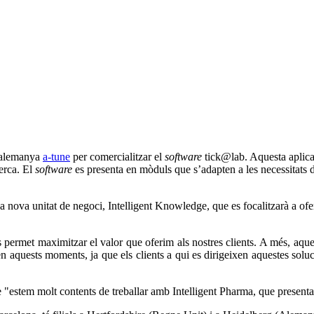
a alemanya
a-tune
per comercialitzar el
software
tick@lab. Aquesta aplicaci
cerca. El
software
es presenta en mòduls que s’adapten a les necessitats 
na nova unitat de negoci, Intelligent Knowledge, que es focalitzarà a ofer
 permet maximitzar el valor que oferim als nostres clients. A més, aques
 en aquests moments, ja que els clients a qui es dirigeixen aquestes solu
e "estem molt contents de treballar amb Intelligent Pharma, que presenta