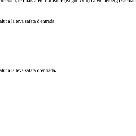
arcelona, té filials a Hertfordshire (Regne Unit) i a Heidelberg (Aleman
alut a la teva safata d'entrada.
alut a la teva safata d’entrada.