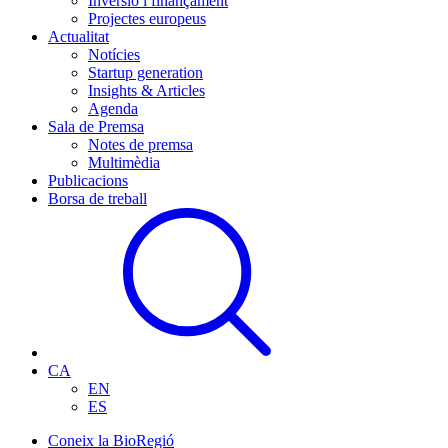
Inversió i finançament
Projectes europeus
Actualitat
Notícies
Startup generation
Insights & Articles
Agenda
Sala de Premsa
Notes de premsa
Multimèdia
Publicacions
Borsa de treball
CA
EN
ES
Coneix la BioRegió