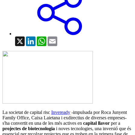
X
LinkedIn
WhatsApp
Email
La societat de capital risc
Inveready
-impulsada por Roca Junyent
Family Office, Caixa Laietana i exdirectius de diverses empreses-
s'ha convertit en una de les més actives en
capital llavor
per a
projectes de biotecnologia
i noves tecnologies, una inversió que és
essencial per recolzar projectes que es troben en la primera fase de