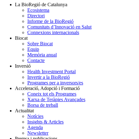
La BioRegió de Catalunya
Ecosistema
Directori
Informe de la BioRegió
Comunitats d’Innovació en Salut
Connexions internacionals
Biocat
Sobre Biocat
Equip
Memòria anual
Contacte
Inversió
Health Investment Portal
Invertir a la BioRegió
Programes per a inversors/es
Acceleració, Adopció i Formació
Coneix tot els Programes
Xarxa de Teràpies Avançades
Borsa de treball
Actualitat
Notícies
Insights & Articles
Agenda
Newsletter
Premsa i publicacions