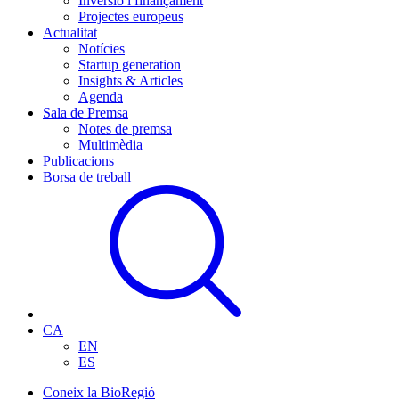
Inversió i finançament
Projectes europeus
Actualitat
Notícies
Startup generation
Insights & Articles
Agenda
Sala de Premsa
Notes de premsa
Multimèdia
Publicacions
Borsa de treball
CA
EN
ES
Coneix la BioRegió