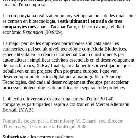
creació d'una empresa.
La companyia ha realitzat en un any set operacions, de les quals cinc
es centren en biotecnologia, i
està ultimant l'entrada de tres
companyies més
abans d'acabar l'any, tal i com avança el diari
econòmic
Expansión
(30/9/09).
La major part de les empreses participades són catalanes i es
caracteritzen pel seu alt nivell tecnològic com Aleria Biodevices,
especialitzada en la creació i comercialització d'instruments per
automatitzar i simplificar activitats essencials en el desenvolupament
de nous fàrmacs; X-Ray Imatek, creada per tres investigadors que
treballaven en un projecte d'un programa europeu i que van
desenvolupar un detector digital per a mamografia; o Sepmag
Tecnologies, dedicada al desenvolupament d'equips per accelerar
processos biotecnològics de purificació i separació de proteïnes.
L'objectiu d'Inveready és crear una cartera d'entre 30 i 40
companyies participades i aspira a cotitzar en el Mercat Alternatiu
Borsàtil (MAB).
Fotografia (segon per la dreta): Josep M. Echarri, soci director
d'Inveready, al Fòrum de la BioRegió 2008
Subscriu-te
a les nostres newsletters