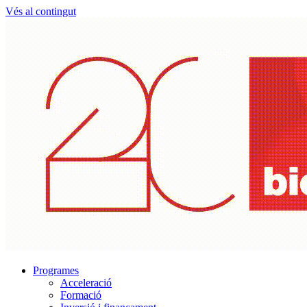
Vés al contingut
Programes
Acceleració
Formació