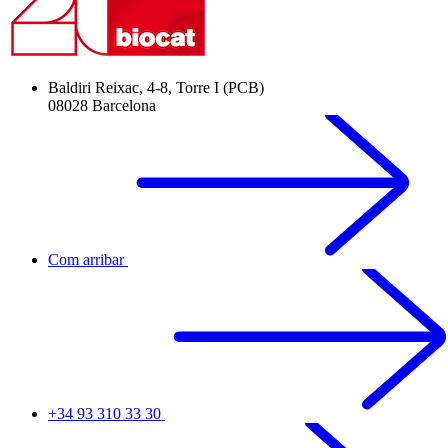
Baldiri Reixac, 4-8, Torre I (PCB)
08028 Barcelona
Com arribar
+34 93 310 33 30