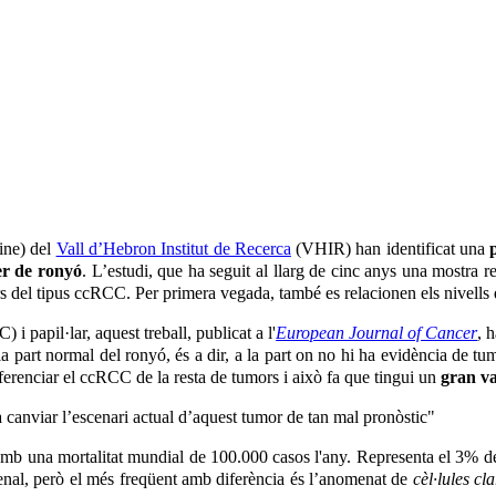
ine) del
Vall d’Hebron Institut de Recerca
(VHIR) han identificat una
er de ronyó
. L’estudi, que ha seguit al llarg de cinc anys una mostra r
rs del tipus ccRCC. Per primera vegada, també es relacionen els nivells
 i papil·lar, aquest treball, publicat a l'
European Journal of Cancer
, 
 part normal del ronyó, és a dir, a la part on no hi ha evidència de t
erenciar el ccRCC de la resta de tumors i això fa que tingui un
gran va
anviar l’escenari actual d’aquest tumor de tan mal pronòstic"
amb una mortalitat mundial de 100.000 casos l'any. Representa el 3% de 
 renal, però el més freqüent amb diferència és l’anomenat de
cèl·lules cla