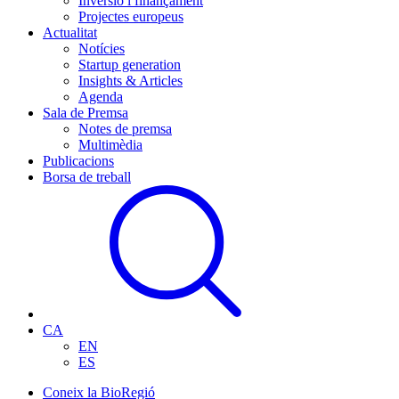
Inversió i finançament
Projectes europeus
Actualitat
Notícies
Startup generation
Insights & Articles
Agenda
Sala de Premsa
Notes de premsa
Multimèdia
Publicacions
Borsa de treball
CA
EN
ES
Coneix la BioRegió