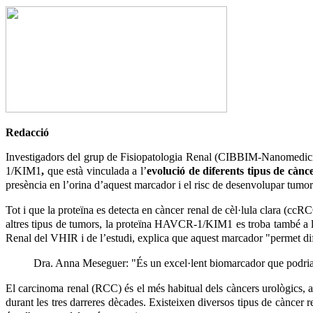
Redacció
Investigadors del grup de Fisiopatologia Renal (CIBBIM-Nanomedic
1/KIM1
,
que està vinculada a l’
evolució de diferents tipus de cànc
presència en l’orina d’aquest marcador i el risc de desenvolupar tumo
Tot i que la proteïna es detecta en càncer renal de cèl·lula clara (ccRCC)
altres tipus de tumors, la proteïna HAVCR-1/KIM1 es troba també a la
Renal del VHIR i de l’estudi, explica que aquest marcador "permet dif
Dra. Anna Meseguer: "És un excel·lent biomarcador que podria c
El carcinoma renal (RCC) és el més habitual dels càncers urològics, 
durant les tres darreres dècades. Existeixen diversos tipus de càncer