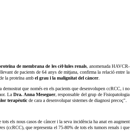
proteïna de membrana de les cèl·lules renals
, anomenada
HAVCR-
ellevant de pacients de 64 anys de mitjana, confirma la relació entre la
 de la proteïna amb
el grau i la malignitat del càncer
.
ha demostrat que només en els pacients que desenvolupen ccRCC, i no
umor. La
Dra. Anna Meseguer
, responsable del grup de Fisiopatologia
lor terapèutic
de cara a desenvolupar sistemes de diagnosi precoç".
tots els nous casos de càncer i la seva incidència ha anat en augment
res
(ccRCC), que representa el 75-80% de tots els tumors renals i que